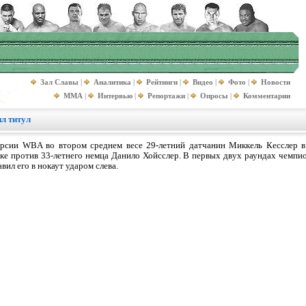
Зал Славы
|
Аналитика
|
Рейтинги
|
Видео
|
Фото
|
Новости
MMA
|
Интервью
|
Репортажи
|
Опросы
|
Комментарии
л титул
рсии WBA во втором среднем весе 29-летний датчанин Миккель Кесслер в
ке против 33-летнего немца Данило Хойсслер. В первых двух раундах чемпи
вил его в нокаут ударом слева.