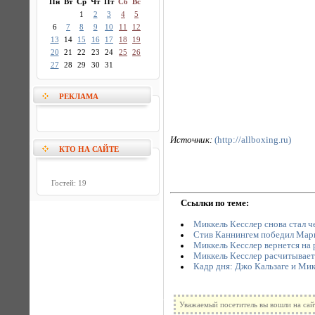
Пн
Вт
Ср
Чт
Пт
Сб
Вс
1
2
3
4
5
6
7
8
9
10
11
12
13
14
15
16
17
18
19
20
21
22
23
24
25
26
27
28
29
30
31
РЕКЛАМА
Источник:
(http://allboxing.ru)
КТО НА САЙТЕ
Гостей: 19
Ссылки по теме:
Миккель Кесслер снова стал 
Стив Каннингем победил Мар
Миккель Кесслер вернется на 
Миккель Кесслер расчитывает
Кадр дня: Джо Кальзаге и Мик
Уважаемый посетитель вы вошли на сай