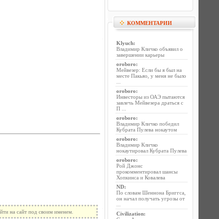
КОММЕНТАРИИ
Klyuch
:
Владимир Кличко объявил о
завершении карьеры
oroboro
:
Мейвезер: Если бы я был на
месте Пакьяо, у меня не было
...
oroboro
:
Инвесторы из ОАЭ пытаются
завлечь Мейвезера драться с
П ...
oroboro
:
Владимир Кличко победил
Кубрата Пулева нокаутом
oroboro
:
Владимир Кличко
нокаутировал Кубрата Пулева
oroboro
:
Рой Джонс
прокомментировал шансы
Хопкинса и Ковалева
ND
:
По словам Шеннона Бриггса,
он начал получать угрозы от
...
йти на сайт под своим именем.
Civilization
: