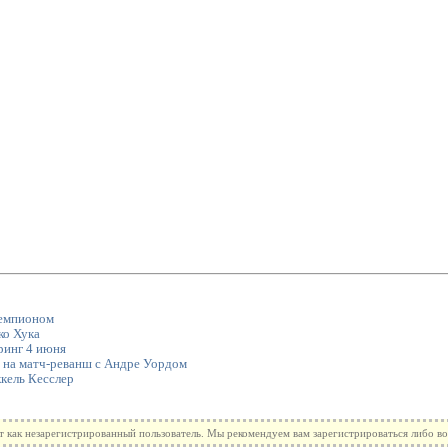
чемпионом
ко Хука
ринг 4 июня
 на матч-реванш с Андре Уордом
кель Кесслер
т как незарегистрированный пользователь. Мы рекомендуем вам зарегистрироваться либо во