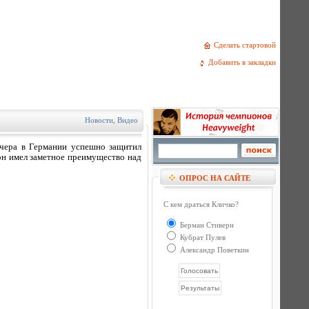
Сделать стартовой
Добавить в закладки
Новости
,
Видео
чера в Германии успешно защитил
он имел заметное преимущество над
ОПРОС НА САЙТЕ
С кем драться Кличко?
Берман Стиверн
Кубрат Пулев
Александр Поветкин