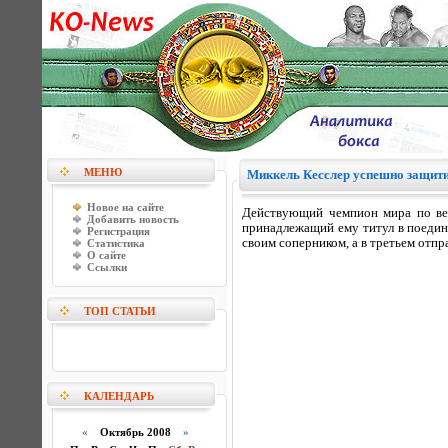
МЕНЮ
Миккель Кесслер успешно защити
Новое на сайте
Действующий чемпион мира по ве
Добавить новость
принадлежащий ему титул в поедин
Регистрация
своим соперником, а в третьем отпра
Статистика
О сайте
Ссылки
ТОП СТАТЬИ
КАЛЕНДАРЬ
«
Октябрь 2008
»