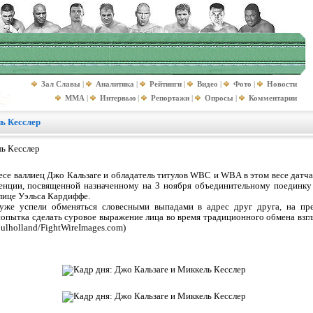
Зал Славы
|
Аналитика
|
Рейтинги
|
Видео
|
Фото
|
Новости
MMA
|
Интервью
|
Репортажи
|
Опросы
|
Комментарии
ь Кесслер
се валлиец Джо Кальзаге и обладатель титулов WBC и WBA в этом весе датч
ренции, посвященной назначенному на 3 ноября объединительному поединку
олице Уэльса Кардиффе.
уже успели обменяться словесными выпадами в адрес друг друга, на пр
опытка сделать суровое выражение лица во время традиционного обмена взгл
ulholland/FightWireImages.com)