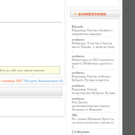
КОММЕНТАРИИ
Klyuch
:
Владимир Кличко объявил о
завершении карьеры
oroboro
:
Мейвезер: Если бы я был на
месте Пакьяо, у меня не было
...
oroboro
:
Инвесторы из ОАЭ пытаются
завлечь Мейвезера драться с
П ...
йти на сайт под своим именем.
oroboro
:
Владимир Кличко победил
Кубрата Пулева нокаутом
5 сентября 2007
Обсудить
Комментарии (0)
oroboro
:
Владимир Кличко
нокаутировал Кубрата Пулева
oroboro
:
Рой Джонс
прокомментировал шансы
Хопкинса и Ковалева
ND
:
По словам Шеннона Бриггса,
он начал получать угрозы от
...
Civilization
: