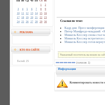
Пн
Вт
Ср
Чт
Пт
Сб
Вс
1
2
3
4
5
6
7
8
9
10
11
12
13
14
15
16
17
18
19
20
21
22
23
Ссылки по теме:
24
25
26
27
28
29
30
Кадр дня: Пресс-конференция
Питер Манфредо-младший: «М
РЕКЛАМА
Миккель Кесслер снова стал 
Миккель Кесслер встретится с
Миккель Кесслер готов вернут
КТО НА САЙТЕ
Уважаемый посетитель вы вошли на сай
Гостей: 25
(голосов: 1)
Информация
Комментировать новости н