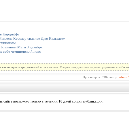
 в Кардиффе
иккель Кесслер сильнее Джо Кальзаге»
чемпионом
 Брайаном Маги 8 декабря
ь себе чемпионский пояс
т как незарегистрированный пользователь. Мы рекомендуем вам зарегистрироваться либо во
Просмотров: 3387 автор:
admin
а сайте возможно только в течении
10
дней со дня публикации.