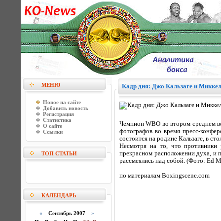
МЕНЮ
Кадр дня: Джо Кальзаге и Миккел
Новое на сайте
Добавить новость
Регистрация
Статистика
Чемпион WBO во втором среднем ве
О сайте
фотографов во время пресс-конфе
Ссылки
состоится на родине Кальзаге, в ст
Несмотря на то, что противники 
прекрасном расположении духа, и п
ТОП СТАТЬИ
рассмеялись над собой. (Фото: Ed M
по материалам Boxingscene.com
КАЛЕНДАРЬ
«
Сентябрь 2007
»