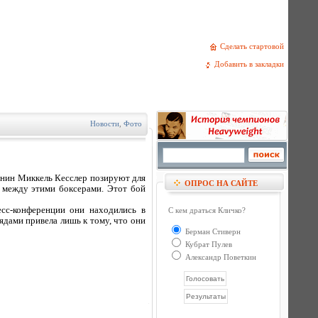
Сделать стартовой
Добавить в закладки
Новости
,
Фото
анин Миккель Кесслер позируют для
ОПРОС НА САЙТЕ
 между этими боксерами. Этот бой
есс-конференции они находились в
С кем драться Кличко?
ядами привела лишь к тому, что они
Берман Стиверн
Кубрат Пулев
Александр Поветкин