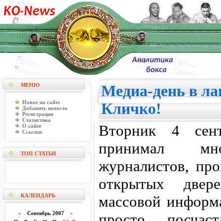
МЕНЮ
Медиа-день в ла
Новое на сайте
Кличко!
Добавить новость
Регистрация
Статистика
Вторник 4 сент
О сайте
Ссылки
принимал мно
ТОП СТАТЬИ
журналистов, про
открытых двер
КАЛЕНДАРЬ
массовой информа
«
Сентябрь 2007
»
просто посчаст