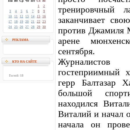
Пн
Вт
Ср
Чт
Пт
Сб
Вс
1
2
тренировчный л
3
4
5
6
7
8
9
10
11
12
13
14
15
16
заканчивает сво
17
18
19
20
21
22
23
24
25
26
27
28
29
30
против Джамиля М
арене мюнхенск
РЕКЛАМА
сентября.
Журналистов
КТО НА САЙТЕ
гостеприимный хо
Гостей: 18
герр Балтазар Х
большой спор
находился Витали
Виталий и начал 
начала он пров