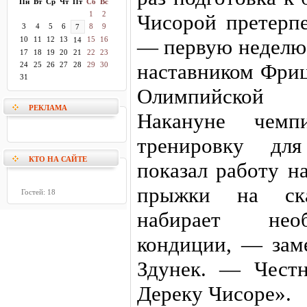
Пн
Вт
Ср
Чт
Пт
Сб
Вс
1
2
Чисорой претерп
3
4
5
6
8
9
7
10
11
12
13
15
16
— первую неделю 
14
17
18
19
20
21
22
23
наставником Фриц
24
25
26
27
28
29
30
31
Олимпийской 
РЕКЛАМА
Накануне чемп
тренировку для
КТО НА САЙТЕ
показал работу н
прыжки на ска
Гостей: 18
набирает нео
кондиции, — зам
Здунек. — Честн
Дереку Чисоре».