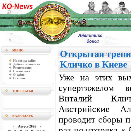
МЕНЮ
Открытая трени
Новое на сайте
Кличко в Киеве
Добавить новость
Регистрация
Статистика
Уже на этих вы
О сайте
Ссылки
супертяжелом
ТОП СТАТЬИ
Виталий Клич
Австрийские Ал
КАЛЕНДАРЬ
проводит сборы п
«
Август 2026 »
раз подготовка к