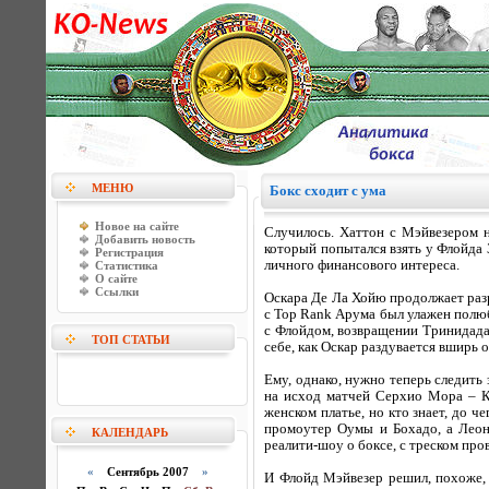
МЕНЮ
Бокс сходит с ума
Новое на сайте
Случилось. Хаттон с Мэйвезером н
Добавить новость
который попытался взять у Флойда 
Регистрация
личного финансового интереса.
Статистика
О сайте
Ссылки
Оскара Де Ла Хойю продолжает разр
с Top Rank Арума был улажен полюб
с Флойдом, возвращении Тринидада,
ТОП СТАТЬИ
себе, как Оскар раздувается вширь о
Ему, однако, нужно теперь следить 
на исход матчей Серхио Мора – Ка
женском платье, но кто знает, до ч
промоутер Оумы и Бохадо, а Леон
КАЛЕНДАРЬ
реалити-шоу о боксе, с треском пр
«
Сентябрь 2007
»
И Флойд Мэйвезер решил, похоже, 