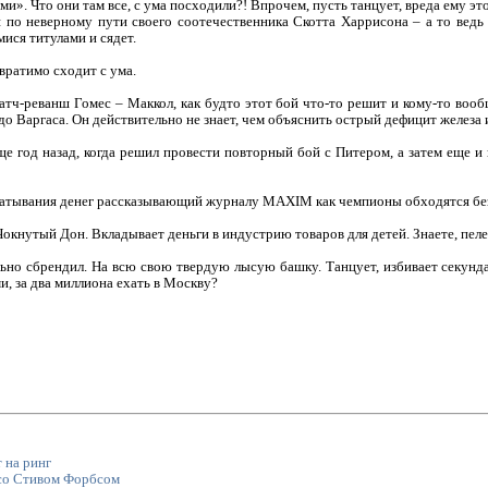
ми». Что они там все, с ума посходили?! Впрочем, пусть танцует, вреда ему эт
 по неверному пути своего соотечественника Скотта Харрисона – а то ведь 
ися титулами и сядет.
вратимо сходит с ума.
тч-реванш Гомес – Маккол, как будто этот бой что-то решит и кому-то вооб
о Варгаса. Он действительно не знает, чем объяснить острый дефицит железа
е год назад, когда решил провести повторный бой с Питером, а затем еще и
абатывания денег рассказывающий журналу MAXIM как чемпионы обходятся без
окнутый Дон. Вкладывает деньги в индустрию товаров для детей. Знаете, пеле
ьно сбрендил. На всю свою твердую лысую башку. Танцует, избивает секунда
и, за два миллиона ехать в Москву?
 на ринг
 со Стивом Форбсом