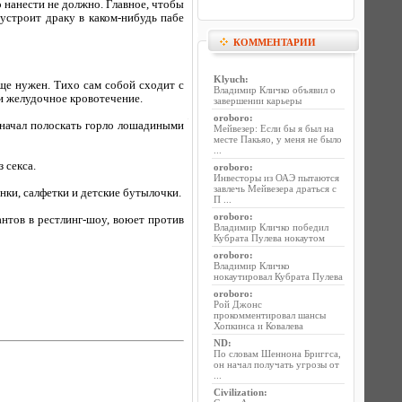
о нанести не должно. Главное, чтобы
устроит драку в каком-нибудь пабе
КОММЕНТАРИИ
Klyuch
:
ще нужен. Тихо сам собой сходит с
Владимир Кличко объявил о
 и желудочное кровотечение.
завершении карьеры
oroboro
:
 начал полоскать горло лошадиными
Мейвезер: Если бы я был на
месте Пакьяо, у меня не было
...
 секса.
oroboro
:
Инвесторы из ОАЭ пытаются
завлечь Мейвезера драться с
нки, салфетки и детские бутылочки.
П ...
oroboro
:
нтов в рестлинг-шоу, воюет против
Владимир Кличко победил
Кубрата Пулева нокаутом
oroboro
:
Владимир Кличко
нокаутировал Кубрата Пулева
oroboro
:
Рой Джонс
прокомментировал шансы
Хопкинса и Ковалева
ND
:
По словам Шеннона Бриггса,
он начал получать угрозы от
...
Civilization
: