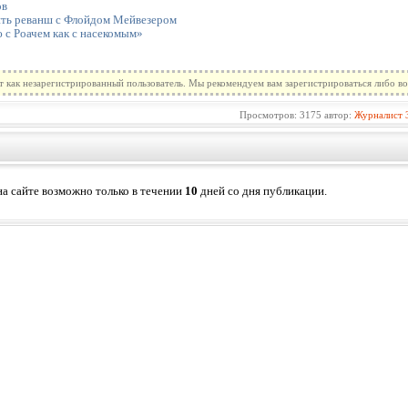
ов
ить реванш с Флойдом Мейвезером
 с Роачем как с насекомым»
т как незарегистрированный пользователь. Мы рекомендуем вам зарегистрироваться либо во
Просмотров: 3175 автор:
Журналист
а сайте возможно только в течении
10
дней со дня публикации.