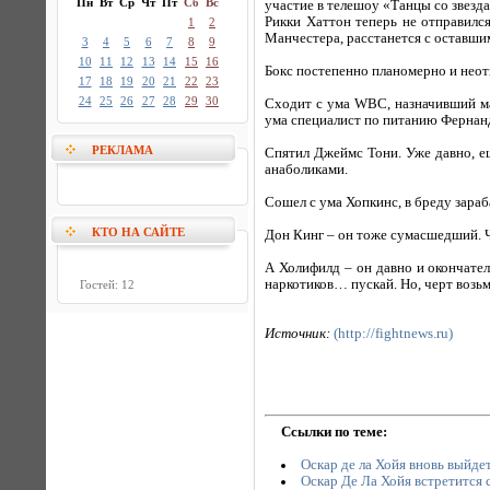
Пн
Вт
Ср
Чт
Пт
Сб
Вс
участие в телешоу «Танцы со звезда
Рикки Хаттон теперь не отправился
1
2
Манчестера, расстанется с оставшим
3
4
5
6
7
8
9
10
11
12
13
14
15
16
Бокс постепенно планомерно и неот
17
18
19
20
21
22
23
24
25
26
27
28
29
30
Сходит с ума WBC, назначивший ма
ума специалист по питанию Фернанд
РЕКЛАМА
Спятил Джеймс Тони. Уже давно, ещ
анаболиками.
Сошел с ума Хопкинс, в бреду зар
КТО НА САЙТЕ
Дон Кинг – он тоже сумасшедший. Ч
А Холифилд – он давно и окончател
наркотиков… пускай. Но, черт возьм
Гостей: 12
Источник:
(http://fightnews.ru)
Ссылки по теме:
Оскар де ла Хойя вновь выйдет
Оскар Де Ла Хойя встретится