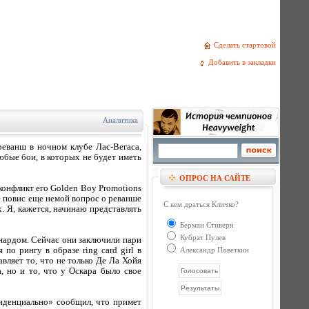
Сделать стартовой
Добавить в закладки
Аналитика
еванш в ночном клубе Лас-Вегаса,
юбые бои, в которых не будет иметь
ОПРОС НА САЙТЕ
онфликт его Golden Boy Promotions
е повис еще немой вопрос о реванше
С кем драться Кличко?
. Я, кажется, начинаю представлять
Берман Стиверн
Кубрат Пулев
онардом. Сейчас они заключили пари
о рингу в образе ring card girl в
Александр Поветкин
вляет то, что не только Де Ла Хойя
 но и то, что у Оскара было свое
фиденциально» сообщил, что примет