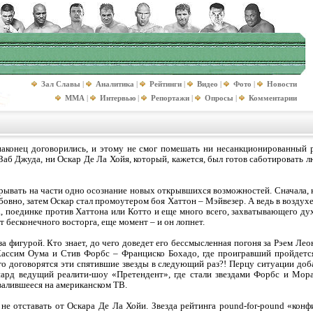
Зал Славы
|
Аналитика
|
Рейтинги
|
Видео
|
Фото
|
Новости
MMA
|
Интервью
|
Репортажи
|
Опросы
|
Комментарии
аконец договорились, и этому не смог помешать ни несанкционированный р
Заб Джуда, ни Оскар Де Ла Хойя, который, кажется, был готов саботировать л
ывать на части одно осознание новых открывшихся возможностей. Сначала, к
овно, затем Оскар стал промоутером боя Хаттон – Мэйвезер. А ведь в воздух
 поединке против Хаттона или Котто и еще много всего, захватывающего дух
т бесконечного восторга, еще момент – и он лопнет.
за фигурой. Кто знает, до чего доведет его бессмысленная погоня за Рэем Ле
ссим Оума и Стив Форбс – Франциско Бохадо, где проигравший пройдется п
его договорятся эти спятившие звезды в следующий раз?! Перцу ситуации доба
ард ведущий реалити-шоу «Претендент», где стали звездами Форбс и Мора,
овалившееся на американском ТВ.
не отставать от Оскара Де Ла Хойи. Звезда рейтинга pound-for-pound «кон