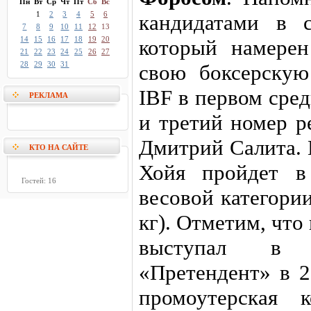
Пн
Вт
Ср
Чт
Пт
Сб
Вс
1
2
3
4
5
6
кандидатами в 
7
8
9
10
11
12
13
14
15
16
17
18
19
20
который намерен
21
22
23
24
25
26
27
28
29
30
31
свою боксерскую
IBF в первом сре
РЕКЛАМА
и третий номер р
Дмитрий Салита.
КТО НА САЙТЕ
Хойя пройдет в
Гостей: 16
весовой категори
кг). Отметим, что
выступал в р
«Претендент» в 2
промоутерская