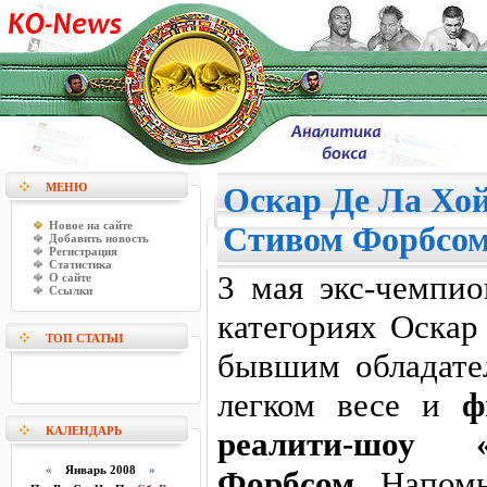
МЕНЮ
Оскар Де Ла Хой
Новое на сайте
Стивом Форбсо
Добавить новость
Регистрация
Статистика
3 мая экс-чемпи
О сайте
Ссылки
категориях Оскар
ТОП СТАТЬИ
бывшим обладате
легком весе и
ф
КАЛЕНДАРЬ
реалити-шоу 
«
Январь 2008
»
Форбсом
. Напом