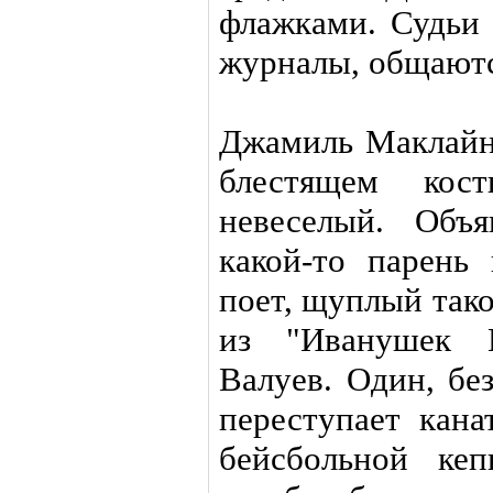
флажками. Судьи 
журналы, общаютс
Джамиль Маклайн 
блестящем кос
невеселый. Объ
какой-то парень
поет, щуплый тако
из "Иванушек И
Валуев. Один, без
переступает кана
бейсбольной ке