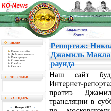
МЕНЮ
Репортаж: Нико
Новое на сайте
Джамиль Маклай
Добавить новость
Регистрация
Статистика
раунда
О сайте
Ссылки
Наш сайт буд
ТОП СТАТЬИ
Интернет-репорт
против Джами
КАЛЕНДАРЬ
трансляции в субб
«
Январь 2007
»
по московском