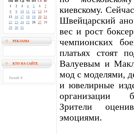
Пн
Вт
Ср
Чт
Пт
Сб
Вс
1
2
3
4
5
6
7
киевскому. Сейчас
8
9
10
11
12
13
14
15
16
17
18
19
20
21
Швейцарский ано
22
23
24
25
26
27
28
29
30
31
вес и рост боксер
чемпионских бо
РЕКЛАМА
платьях стоят п
Валуевым и Макл
КТО НА САЙТЕ
мод с моделями, 
Гостей: 9
и ювелирные изде
организации б
Зрители оцени
эмоциями.