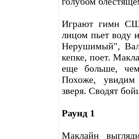
голубом блестящем
Играют гимн СШ
лицом пьет воду 
Нерушимый", Вал
кепке, поет. Макл
еще больше, че
Похоже, увидим 
зверя. Сводят бой
Раунд 1
Маклайн выгляди