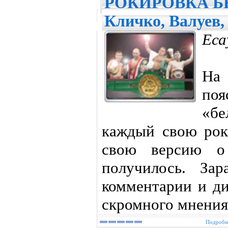
РОКИРОВКА Б
Кличко, Валуев,
Еса
На
поя
«б
каждый свою рок
свою версию о
получилось. Зар
комментарии и ди
скромного мнения
Подробне