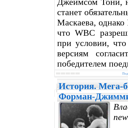
Джеймсом Тони, н
станет обязатель
Маскаева, однако 
что WBC разреш
при условии, чт
версиям согласи
победителем поед
Под
История. Мега-
Форман-Джимми
Вла
new