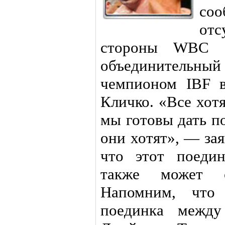
со
от
стороны WBC н
объединительны
чемпионом IBF 
Кличко. «Все хот
мы готовы дать п
они хотят», — за
что этот поедин
также может с
Напомним, что 
поединка межд