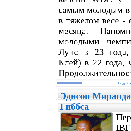
самым молодым в
в тяжелом весе -
месяца. Напом
молодыми чемпи
Луис в 23 года
Клей) в 22 года,
Продолжительност
Подробне
Эдисон Миранда
Гиббса
Пе
IB