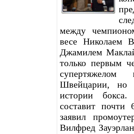
пр
сле
между чемпионо
весе Николаем 
Джамилем Маклай
только первым ч
супертяжелом
Швейцарии, но
истории бокса.
составит почти 
заявил промоуте
Вилфред Зауэрлан