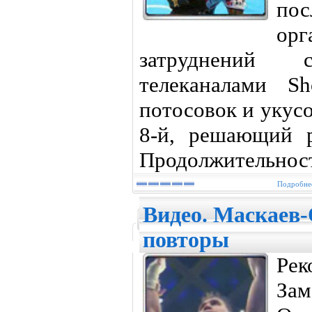
п
орг
затруднений
телеканалами S
потосовок и укус
8-й, решающий р
Продолжительност
Подробнее
Видео. Маскаев-
повторы
Ре
За