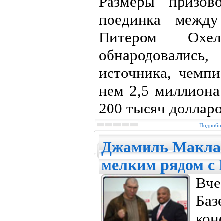
Размеры призов
поединка межд
Питером Охе
обнародовались
источника, чемпи
нем 2,5 миллиона
200 тысяч долларо
Подробне
Джамиль Маклай
мелким рядом с
Вче
Баз
кон