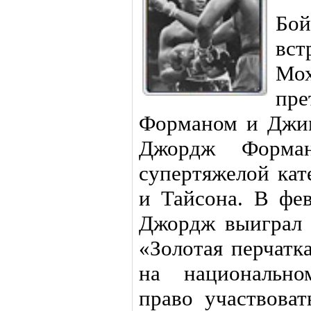
Бо
вс
Мо
пр
Форманом и Джи
Джордж Форма
супертяжелой кат
и Тайсона. В фев
Джордж выиграл 
«Золотая перчатк
на национально
право участвова