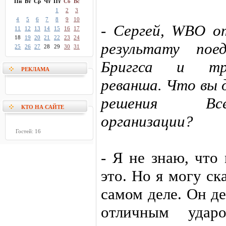
Пн
Вт
Ср
Чт
Пт
Сб
Вс
1
2
3
4
5
6
7
8
9
10
- Сергей, WBO о
11
12
13
14
15
16
17
18
19
20
21
22
23
24
результату пое
25
26
27
28
29
30
31
Бриггса и тре
РЕКЛАМА
реванша. Что вы 
решения Все
КТО НА САЙТЕ
организации?
Гостей: 16
- Я не знаю, что
это. Но я могу ск
самом деле. Он д
отличным удар