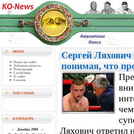
МЕНЮ
Сергей Ляхович 
Новое на сайте
понимая, что пр
Добавить новость
Регистрация
Статистика
Пр
О сайте
Ссылки
вн
ТОП СТАТЬИ
инт
ч
суп
КАЛЕНДАРЬ
Ляхович ответил 
«
Декабрь 2006
»