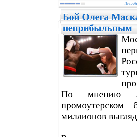
Подробн
Бой Олега Маск
неприбыльным
Мо
пер
Рос
т
про
По мнению л
промоутерском 
миллионов выгляд