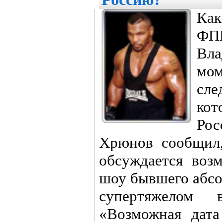
Как
ФПБ
Вла
мо
сл
кот
Рос
Хрюнов сообщил,
обсуждается воз
шоу бывшего абсо
супертяжелом 
«Возможная дата