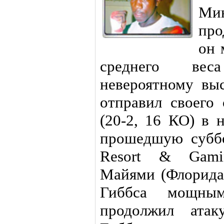
Ми
про
он 
среднего вес
невероятному вы
отправил своего
(20-2, 16 КО) в 
прошедшую суббо
Resort & Gami
Майями (Флорида
Гиббса мощны
продолжил атак