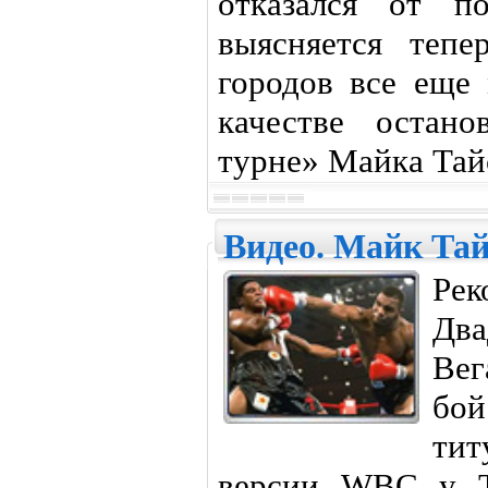
отказался от п
выясняется тепе
городов все еще 
качестве остан
турне» Майка Тай
Видео. Майк Тай
Ре
Два
Вег
бо
ти
версии WBC у Т