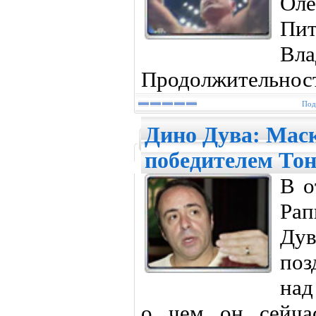
Ол
Пит
Вл
Продолжительност
Под
Дино Дува: Маск
победителем То
В о
Рап
Ду
поз
над
о чем он сейча