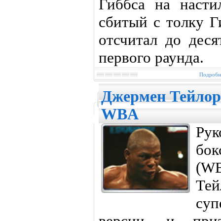
Гиббса на насти
сбитый с толку Г
отсчитал до деся
первого раунда.
Подробне
Джермен Тейлор
WBA
Ру
бо
(W
Т
су
версии, и при