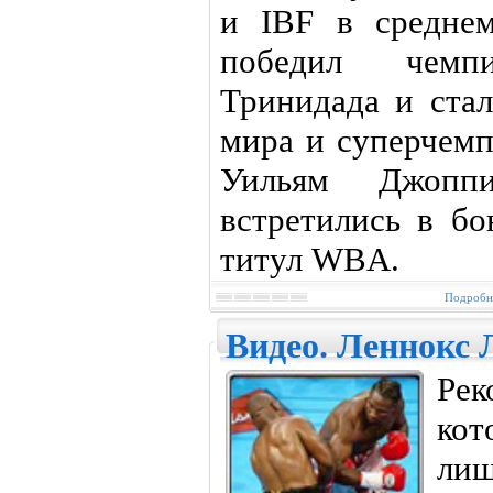
и IBF в средне
победил чем
Тринидада и ста
мира и суперчем
Уильям Джопп
встретились в б
титул WBA.
Подробне
Видео. Леннокс 
Рек
кот
ли