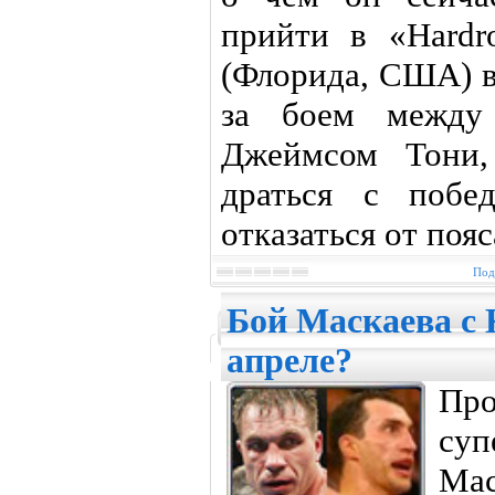
прийти в «Hardr
(Флорида, США) в
за боем между
Джеймсом Тони,
драться с побе
отказаться от поя
Под
Бой Маскаева с 
апреле?
Про
су
Мас