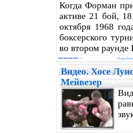
Когда Форман при
активе 21 бой, 1
октября 1968 год
боксерского турн
во втором раунде 
Подробнее.
Видео. Хосе Луи
Мейвезер
Ви
рав
зву