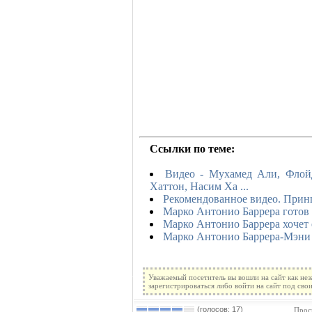
Ссылки по теме:
Видео - Мухамед Али, Флой
Хаттон, Насим Ха ...
Рекомендованное видео. Прин
Марко Антонио Баррера готов 
Марко Антонио Баррера хочет 
Марко Антонио Баррера-Мэни
Уважаемый посетитель вы вошли на сайт как не
зарегистрироваться либо войти на сайт под сво
(голосов: 17)
Прос