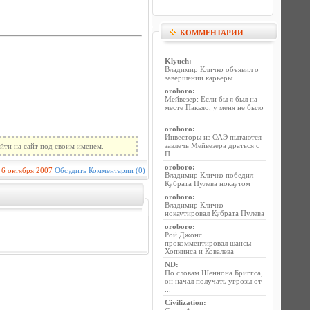
КОММЕНТАРИИ
Klyuch
:
Владимир Кличко объявил о
завершении карьеры
oroboro
:
Мейвезер: Если бы я был на
месте Пакьяо, у меня не было
...
oroboro
:
Инвесторы из ОАЭ пытаются
завлечь Мейвезера драться с
йти на сайт под своим именем.
П ...
oroboro
:
6 октября 2007
Обсудить
Комментарии (0)
Владимир Кличко победил
Кубрата Пулева нокаутом
oroboro
:
Владимир Кличко
нокаутировал Кубрата Пулева
oroboro
:
Рой Джонс
прокомментировал шансы
Хопкинса и Ковалева
ND
:
По словам Шеннона Бриггса,
он начал получать угрозы от
...
Civilization
: