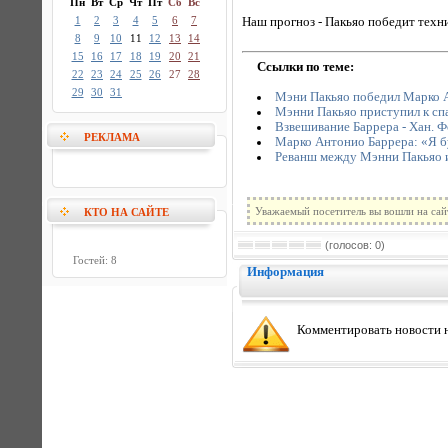
Пн
Вт
Ср
Чт
Пт
Сб
Вс
1
2
3
4
5
6
7
Наш прогноз - Пакьяо победит техн
8
9
10
11
12
13
14
15
16
17
18
19
20
21
Ссылки по теме:
22
23
24
25
26
27
28
29
30
31
Мэни Пакьяо победил Марко 
Мэнни Пакьяо приступил к сп
Взвешивание Баррера - Хан. 
РЕКЛАМА
Марко Антонио Баррера: «Я б
Реванш между Мэнни Пакьяо и
Уважаемый посетитель вы вошли на сай
КТО НА САЙТЕ
(голосов: 0)
Гостей: 8
Информация
Комментировать новости н