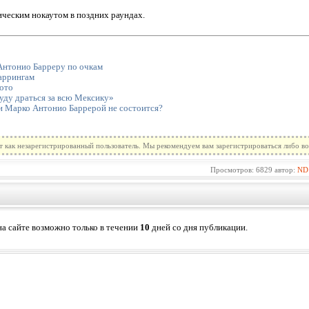
ическим нокаутом в поздних раундах.
Антонио Барреру по очкам
аррингам
Фото
уду драться за всю Мексику»
 Марко Антонио Баррерой не состоится?
т как незарегистрированный пользователь. Мы рекомендуем вам зарегистрироваться либо во
Просмотров: 6829 автор:
ND
а сайте возможно только в течении
10
дней со дня публикации.