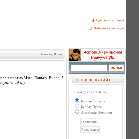
Сделать стартовой
Добавить в закладки
Новости
,
Фото
рреры против Мэни Пакьяо. Вчера, 5
ОПРОС НА САЙТЕ
(около 59 кг).
С кем драться Кличко?
Берман Стиверн
Кубрат Пулев
Александр Поветкин