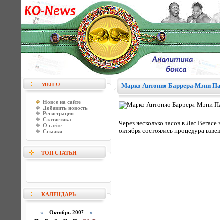
МЕНЮ
Марко Антонио Баррера-Мэни Па
Новое на сайте
Добавить новость
Регистрация
Статистика
Через несколько часов в Лас Вегас
О сайте
октября состоялась процедура взвеш
Ссылки
ТОП СТАТЬИ
КАЛЕНДАРЬ
«
Октябрь 2007
»