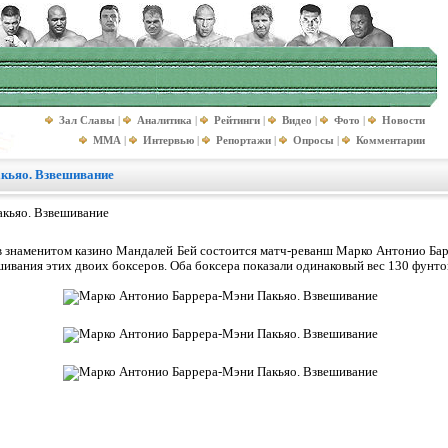
Зал Славы
|
Аналитика
|
Рейтинги
|
Видео
|
Фото
|
Новости
MMA
|
Интервью
|
Репортажи
|
Опросы
|
Комментарии
кьяо. Взвешивание
е в знаменитом казино Мандалей Бей состоится матч-реванш Марко Антонио Ба
ивания этих двоих боксеров. Оба боксера показали одинаковый вес 130 фунтов 