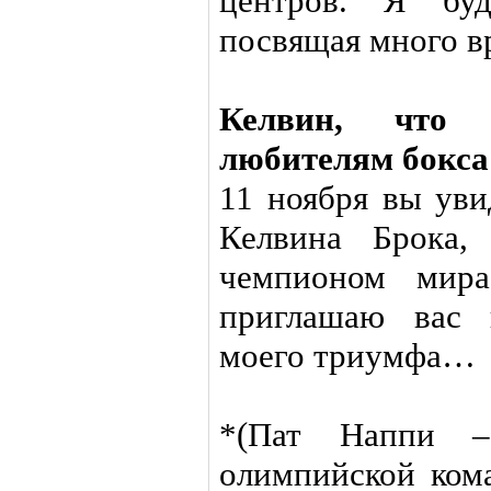
центров. Я буд
посвящая много в
Келвин, что 
любителям бокс
11 ноября вы уви
Келвина Брока,
чемпионом мир
приглашаю вас 
моего триумфа…
*(Пат Наппи –
олимпийской ком