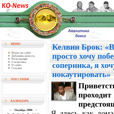
МЕНЮ
Келвин Брок: «Вх
Новое на сайте
просто хочу побе
Добавить новость
Регистрация
Статистика
соперника, я хоч
О сайте
Ссылки
нокаутировать»
ТОП СТАТЬИ
Приветст
проходи
КАЛЕНДАРЬ
предстоя
«
Октябрь 2006
»
Я здесь как дома