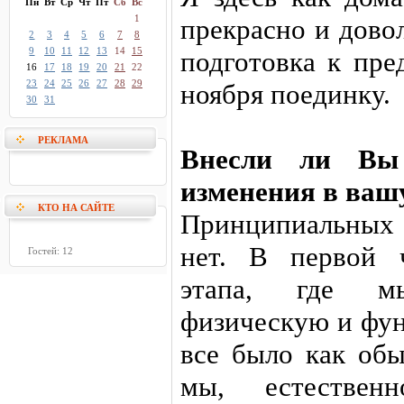
Пн
Вт
Ср
Чт
Пт
Сб
Вс
1
прекрасно и дово
2
3
4
5
6
7
8
9
10
11
12
13
14
15
подготовка к пре
16
17
18
19
20
21
22
23
24
25
26
27
28
29
ноября поединку.
30
31
РЕКЛАМА
Внесли ли Вы 
изменения в ваш
КТО НА САЙТЕ
Принципиальных 
нет. В первой ч
Гостей: 12
этапа, где м
физическую и фун
все было как обы
мы, естественн