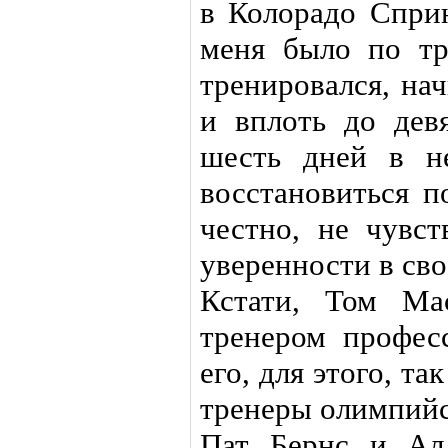
в Колорадо Сприн
меня было по тр
тренировался, нач
и вплоть до девя
шесть дней в н
восстановиться п
честно, не чувст
уверенности в сво
Кстати, Том Ма
тренером профес
его, для этого, та
тренеры олимпийс
Пат Бернс и Ал