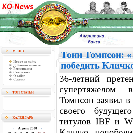
МЕНЮ
Тони Томпсон: «
Новое на сайте
победить Кличк
Добавить новость
Регистрация
Статистика
36-летний прет
О сайте
Ссылки
супертяжелом 
ТОП СТАТЬИ
Томпсон заявил в
своего будущего
КАЛЕНДАРЬ
титулов IBF и 
«
Апрель 2008
»
Кличко непобед