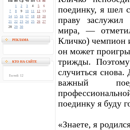
Пн
Вт
Ср
Чт
Пт
Сб
Вс
1
2
3
4
5
6
поединку, я шел 
7
8
9
10
11
12
13
14
15
16
17
18
19
20
праву заслужил
21
22
23
24
25
26
27
28
29
30
мира, — отмети
Кличко) чемпион 
РЕКЛАМА
он может проигры
трижды. Поэтом
КТО НА САЙТЕ
случиться снова.
Гостей: 12
важный по
профессиональн
поединку я буду г
«Знаете, я родилс