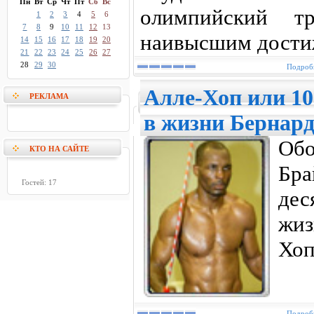
Пн
Вт
Ср
Чт
Пт
Сб
Вс
олимпийский т
1
2
3
4
5
6
7
8
9
10
11
12
13
наивысшим дости
14
15
16
17
18
19
20
21
22
23
24
25
26
27
28
29
30
Подробн
Алле-Хоп или 10
РЕКЛАМА
в жизни Бернар
Об
КТО НА САЙТЕ
Бр
Гостей: 17
дес
жиз
Хоп
Подробн