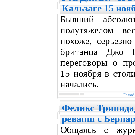
Кальзаге 15 ноя
Бывший абсолю
полутяжелом ве
похоже, серьезно
британца Джо К
переговоры о пр
15 ноября в стол
начались.
Подробн
Феликс Тринидад
реванш с Берна
Общаясь с журн