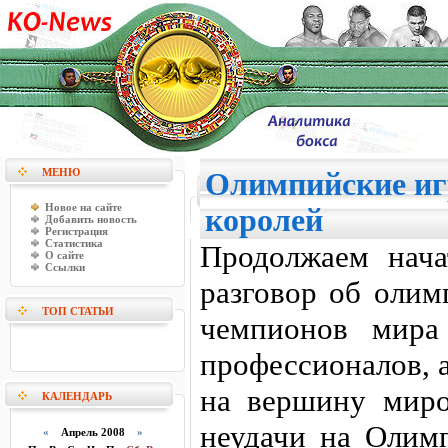
МЕНЮ
Олимпийские иг
Новое на сайте
королей
Добавить новость
Регистрация
Статистика
Продолжаем нач
О сайте
Ссылки
разговор об олим
ТОП СТАТЬИ
чемпионов мира
профессионалов, а
на вершину миро
КАЛЕНДАРЬ
неудачи на Олимп
«
Апрель 2008
»