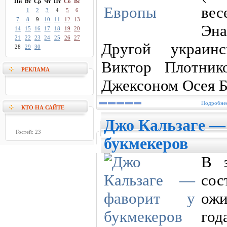
Пн
Вт
Ср
Чт
Пт
Сб
Вс
ве
1
2
3
4
5
6
7
8
9
10
11
12
13
Эна
14
15
16
17
18
19
20
21
22
23
24
25
26
27
Другой украинс
28
29
30
Виктор Плотник
РЕКЛАМА
Джексоном Осея 
Подробнее
КТО НА САЙТЕ
Джо Кальзаге —
Гостей: 23
букмекеров
В э
со
ожи
год