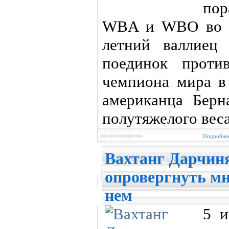
по
WBA и WBO во в
летний валлиец
поединок проти
чемпиона мира в 
американца Берн
полутяжелого веса
Подробнее
Вахтанг Дарчиня
опровергнуть мн
нем
5 и