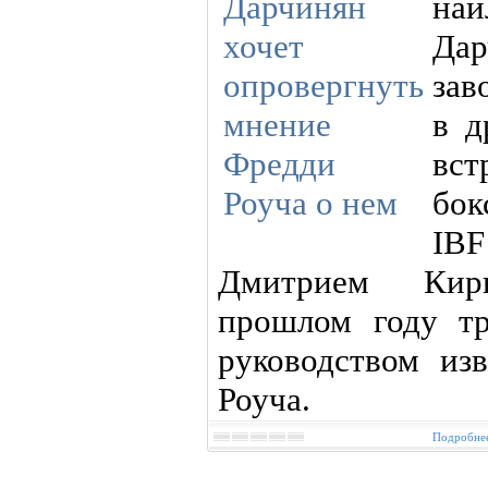
наи
Да
зав
в д
вст
бок
IBF
Дмитрием Кир
прошлом году т
руководством из
Роуча.
Подробнее