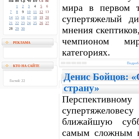
Пн
Вт
Ср
Чт
Пт
Сб
Вс
мира в первом 
1
2
3
4
5
6
7
8
9
10
11
12
13
супертяжелый ди
14
15
16
17
18
19
20
21
22
23
24
25
26
27
мнения скептиков
28
29
30
чемпионом ми
РЕКЛАМА
категориях.
Подробн
КТО НА САЙТЕ
Денис Бойцов: 
Гостей: 22
страну»
Перспектив
супертяжелове
ближайшую суб
самым сложным н