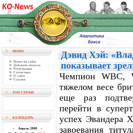
МЕНЮ
Дэвид Хэй: «Вл
Новое на сайте
показывает зре
Добавить новость
Регистрация
Статистика
Чемпион WBC,
О сайте
Ссылки
тяжелом весе бри
ТОП СТАТЬИ
еще раз подтве
перейти в супер
успех Эвандера Х
КАЛЕНДАРЬ
завоевания титу
«
Апрель 2008
»