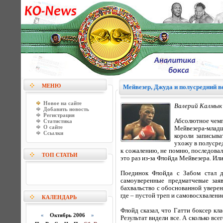
МЕНЮ
Мейвезер, Джуда и полусредний в
Новое на сайте
Валерий Калмык 
Добавить новость
Регистрация
Абсолютное чемп
Статистика
О сайте
Мейвезера-младш
Ссылки
короли записыва
ухожу в полусред
к сожалению, не помню, последовали
ТОП СТАТЬИ
это раз из-за Флойда Мейвезера. Или
Поединок Флойда с Забом стал д
самоуверенные предматчевые зая
бахвальство с обоснованной уверен
где – пустой треп и самовосхваление,
КАЛЕНДАРЬ
Флойд сказал, что Гатти боксер кла
«
Октябрь 2006
»
Результат видели все. А сколько в