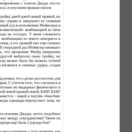
дновременно с гонгом Джуда что-то
оса, и опухшим правым глазом.
 тройку джеб-джеб-левый прямой, но
аку справа и завершает ее сильным
евый хук в исполнении Мейвезера и
«великолепной» комбинацией из пяти
унда на отходах. У меня сложилось
 комбинацию из левого апперкота и
лнце, а его правый глаз еще сильнее
 В очередной раз Мейвезер начинает
сь, что проказник Флойд намеренно
к-другой выбросил свою тройку, но
раунд можно было бы назвать точной
з вложился в сильные удары, создав
д решил, что сделал достаточно для
рав. С учетом того, что случилось в
вительно не выдержал физического и
авой-левой-правой-левой, БАМ! БАМ!
ывается – какой к чертям «бам-бам-
 Джуда однажды перепутают залы, их
сть психики Джуды, нечто подобное
раку между секундантами? Зачем он
переди еще было 2 раунда боя?
 масса времени с того момента, как