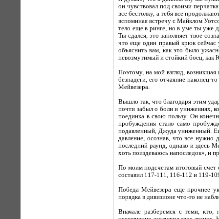
он чувствовал под своими перчатка
все бестолку, а тебя все продолжаю
вспоминая встречу с Майклом Уотсон
тело еще в ринге, но в уме ты уже 
Ты сдался, это заполняет твое соз
что еще один правый крюк сейчас 
объяснить вам, как это было ужасн
невозмутимый и стойкий боец, как Ю
Поэтому, на мой взгляд, возникшая
безнадеги, его отчаяние наконец-т
Мейвезера.
Вышло так, что благодаря этим удар
почти забыл о боли и унижениях, к
поединка в свою пользу. Он конечн
пробуждения стало само пробужде
подавленный, Джуда униженный. Еще
давление, осознав, что все нужно 
последний раунд, однако и здесь М
хоть поиздеваюсь напоследок», и п
По моим подсчетам итоговый счет с
составил 117-111, 116-112 и 119-10
Победа Мейвезера еще прочнее укр
порядка в дивизионе что-то не набл
Вначале разберемся с теми, кто,