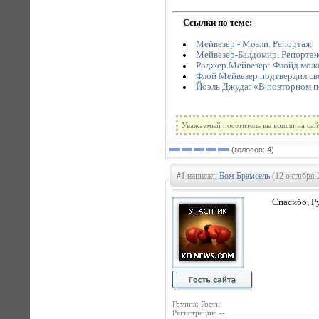
Ссылки по теме:
Мейвезер - Мозли. Репортаж
Мейвезер-Балдомир. Репорта
Роджер Мейвезер: Флойд може
Флой Мейвезер подтвердил свое
Йоэль Джуда: «В повторном 
Уважаемый посетитель вы вошли на сай
(голосов: 4)
#1 написал:
Бом Брамсель
(12 октября 
Спасибо, Р
Группа: Гости
Регистрация: --