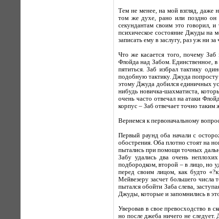
Тем не менее, на мой взгляд, даже
том же духе, рано или поздно он 
секундантам своим это говорил, и 
психическое состояние Джуды на мо
записать ему в заслугу, раз уж ни за
Что же касается того, почему Заб
Флойда над Забом. Единственное, в
пятиться. Заб избрал тактику од
подобную тактику. Джуда попросту н
этому Джуда добился единичных усп
нибудь новичка-шахматиста, которы
очень часто отвечал на атаки Флой
корпус – Заб отвечает точно таким 
Вернемся к первоначальному вопрос
Первый раунд оба начали с осторо
обострения. Оба плотно стоят на но
пытались при помощи точных дальни
Забу удались два очень неплохи
подбородком, второй – в лицо, но 
перед своим лицом, как будто «?к
Мейвезеру засчет большего числа т
пытался обойти Заба слева, заступа
Джуды, которые и запомнились в эт
Уверовав в свое превосходство в с
но после джеба ничего не следует. 