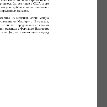
ься о каких-то своих стремлениях в
 пришлось бы все чаще в США, а его
ллацо не добавила в его стан новых
х преданных фанатов.
ргарито из Мексики, очень мощно
ражение от Маргарито. В-третьих,
е не вполне определились со своими
ади реванша с Фернандо Варгасом;
нтина Цзю, не оставляющего надежд