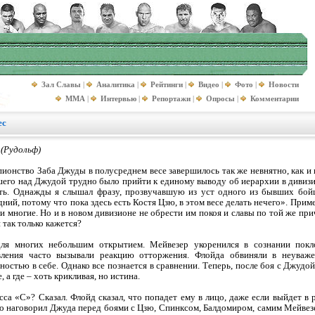
Зал Славы
|
Аналитика
|
Рейтинги
|
Видео
|
Фото
|
Новости
MMA
|
Интервью
|
Репортажи
|
Опросы
|
Комментарии
ес
(Рудольф)
ионство Заба Джуды в полусреднем весе завершилось так же невнятно, как и
его над Джудой трудно было прийти к единому выводу об иерархии в дивизио
ть. Однажды я слышал фразу, прозвучавшую из уст одного из бывших бойц
ний, потому что пока здесь есть Костя Цзю, в этом весе делать нечего». Приме
 многие. Но и в новом дивизионе не обрести им покоя и славы по той же прич
 так только кажется?
ля многих небольшим открытием. Мейвезер укоренился в сознании покл
вления часто вызывали реакцию отторжения. Флойда обвиняли в неуваже
ностью в себе. Однако все познается в сравнении. Теперь, после боя с Джуд
 а где – хоть крикливая, но истина.
сса «С»? Сказал. Флойд сказал, что попадет ему в лицо, даже если выйдет в 
сего наговорил Джуда перед боями с Цзю, Спинксом, Балдомиром, самим Мейвез