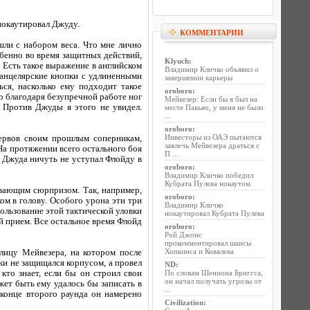
 нокаутировал Джуду.
КОММЕНТАРИИ
шли с набором веса. Что мне лично
собенно во время защитных действий,
Klyuch
:
. Есть такое выражение в английском
Владимир Кличко объявил о
 канцелярские кнопки с удлиненными
завершении карьеры
ся, насколько ему подходит такое
oroboro
:
о благодаря безупречной работе ног
Мейвезер: Если бы я был на
 Против Джуды я этого не увидел.
месте Пакьяо, у меня не было
...
oroboro
:
Инвесторы из ОАЭ пытаются
нервов своим прошлым соперникам,
завлечь Мейвезера драться с
а протяжении всего остального боя
П ...
о Джуда ничуть не уступал Флойду в
oroboro
:
Владимир Кличко победил
Кубрата Пулева нокаутом
вающим сюрпризом. Так, например,
oroboro
:
ом в голову. Особого урона эти три
Владимир Кличко
пользование этой тактической уловки
нокаутировал Кубрата Пулева
й прием. Все остальное время Флойд
oroboro
:
Рой Джонс
прокомментировал шансы
Хопкинса и Ковалева
лицу Мейвезера, на котором после
ки не защищался корпусом, а провел
ND
:
кто знает, если бы он строил свои
По словам Шеннона Бриггса,
он начал получать угрозы от
ет быть ему удалось бы записать в
...
 конце второго раунда он намерено
Civilization
: