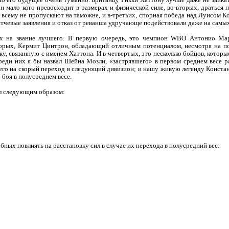
Но его будущее очень туманно. Британцу Рикки Хаттону лучше даже не заикат
он мало кого превосходит в размерах и физической силе, во-вторых, драться
сему не пропускают на таможне, и в-третьих, спорная победа над Луисом Ко
атчевые заявления и отказ от реванша удручающе подействовали даже на самы
ах на звание лучшего. В первую очередь, это чемпион WBO Антонио Ма
торых, Кермит Цинтрон, обладающий отличным потенциалом, несмотря на по
у, связанную с именем Хаттона. И в-четвертых, это несколько бойцов, которы
еди них я бы назвал Шейна Мозли, «застрявшего» в первом среднем весе р
шего на скорый переход в следующий дивизион; и нашу живую легенду Конста
 боя в полусреднем весе.
ил следующим образом:
ных повлиять на расстановку сил в случае их перехода в полусредний вес: