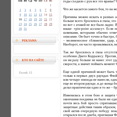
Пн
Вт
Ср
Чт
Пт
Сб
Вс
годы сходило с рук все это вранье? 
1
Что же касается самого боя, то на м
2
3
4
5
6
7
8
9
10
11
12
13
14
15
Причины можно искать в разных ас
16
17
18
19
20
21
22
больше всего бросилось в глаза, эт
23
24
25
26
27
28
29
но вот с атакой не все было ладно.
языке: «pin-point accuracy». Если
30
31
шляпками, которыми обычно отмеч
описание. Он бьет точно и быстро,
– молниеносное сближение, удар,
РЕКЛАМА
Наоборот, он часто проваливался, н
Так же бросилось в глаза отсутс
особенно Диего Корралесу. Против 
он ни разу больше не нанес этот у
КТО НА САЙТЕ
скорости, а значит поймать момент
Еще одной причиной может быть т
Гостей: 15
только в первых двух раундах Флой
или четыре эпизода не нанесли, одн
еще во втором раунде, и до конца б
делал практически одно и то же – 
Изменилась в этом бою и защита 
окончания поединка не было ни еди
почти весь бой просто спрятавшис
защитные действия таким образом,
свой актив очередную победу нока
открылся после джеба, приглашая Фл