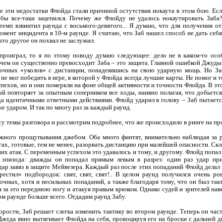
 не эти недостатки Флойда стали причиной остутствия нокаута в этом бою. Е
бы все-таки зацепился. Почему же Флойду не удалось нокаутировать Заба?
темп взвинтил раунда с восьмого-девятого... Я думаю, что для получения о
мент инцидента в 10-м раунде. Я считаю, что Заб нашел способ не дать себ
 что другое он похвал не заслужил.
 проиграл, то я по этому поводу думаю следующее: дело не в каком-то ос
 чем он существенно превосходит Заба – это защита. Главной ошибкой Джуды 
иночных «уколов» с дистанции, понадеявшись на свою ударную мощь. Но За
е мог победить в игре, в которой у Флойда всегда лучшие карты. Не помог и т
ехов, но и они померкли на фоне общей активности и точности Флойда. В эт
й повторяет за опытным соперником все ходы, наивно полагая, что добьется
да идентичными ответными действиями. Флойд ударил в голову – Заб пытаетс
же ударом. И так по многу раз за каждый раунд.
у темы разговора и рассмотрим подробнее, что же происходило в ринге на пр
жного прощупывания джебом. Оба много финтят, внимательно наблюдая за р
гах, готовые, тем не менее, разорвать дистанцию при малейшей опасности. Ск
х атак. С переменным успехом это удавалось и тому, и другому. Флойд попал 
х эпизода: дважды он попадал прямым левым в разрез: один раз удар пр
удар завяз в защите Мейвезера. Каждый раз после этих попаданий Флойд делал
рестил» подбородок: свят, свят, свят!.. В целом раунд получился очень 
очных, хотя и несильных попаданий, а также благодаря тому, что он был та
я за его переднюю ногу и атакуя правым крюком. Однако судей и зрителей нав
ом раунде больше всего. Отдадим раунд Забу.
корости, Заб решает слегка изменить тактику во втором раунде. Теперь он ча
Джуда явно вытягивает Флойда на себя, провоцируя его на броски с дальней д