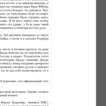
рылся почти, а ты машешь-машешь, и
казал экс-чемпион мира Крис Юбенк,
ы в этом убежден, ты сдаешься. Твое
ьнее, не чувствовать боли, истощен.
Очень горьким. Было страшно знать,
симо. Я не могу найти слов, чтобы
мать эти удары...» Если даже такой
личавшемся особой крепостью духа.
ру. Заб внезапно вынырнул из омута
лойда, а затем и в затылок Роджера
ь злость и желание драться, он даже
Джуда конечно же не переломил ход
тсона в нокаут. Результатом этого
л необходим Джуда сникший, Джуда
а минуту конца поединка прекратил
зировался, воспрял духом и выиграл
ты не дал себя нокаутировать, то я
дей (напомню, что официальный счет
есовой категории. Однако четкого
анный момент.
ец Карлос Балдомир, чемпион WBC,