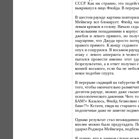
СССР. Как ни странно, это подейс
выкрикнул в лицо Флойда. В переры
В шестом раунде картина повторила
Мейвезер все блокирует. Флойд ча
левым крюком в голову. Начало сед
несколькими попаданиями в корпус 
джебов и левого прямого, но полу
ощущение, что Джуда просто потер
правого прямого. К концу седьмого 
опух и сощурился. В восьмом раунд
атаку с левого апперкота в челюс
пытался провести именно этот уда
безрезультатно, а в ответ получил
копией восьмого, если бы не небол
некое подобие спурта.
В перерыве сидящий на табуретке Ф
того, чтобы окончательно размягчит
десятом раунде, можно даже сказат
психологического давления. Чего т
БАМ!» Казалось, Флойд безмолвно г
бам»?!» Кстати, глядя на старшего
подопечные даже не заметят подмен
Однако результат стал неожиданно
вполне можно было предугадать. П
ударил Роджера Мейвезера, подбежав
Я думаю, что в данном случае нужн