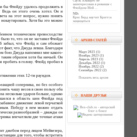
Сауль Альварес не
заинтересован в реванше с
сли бы Флойду удалось продолжить в
Флойдом-Мей ...
 Ведь он этого очень хотел. Он и
ND
:
твета на этот вопрос, нужно понять
Крис Берд научит Бриггса
я нокаутировать. Хотя бы это можно
защищаться
обенном техническом превосходстве
было то, что он не заставил Флойда
АРХИВ СТАТЕЙ
б забыл, что Флойд и сам обожает
от факт, что Джуда левша. Благодаря
Март 2025 (1)
ом бою Джуда напомнил мне какого-
Ноябрь 2023 (1)
 таким образом хотя бы ничьей. Он
Апрель 2023 (1)
я пробить в голову. Флойд пробил в
Декабрь 2022 (1)
Ноябрь 2022 (2)
Сентябрь 2022 (2)
отяжении этих 12-ти раундов.
Показать весь архив
еакцией соперника, но без особого
лонить чашу весов в свою пользу оба
на несколько ударов больше, однако
НАШИ ДРУЗЬЯ
ишелся в область шеи Флойда под
 забавное движение левой перчаткой
ровным. Победу в нем можно отдать
ктически разнообразней – дважды он
ерняка впечатлили две точные атаки
стит джебом перед лицом Мейвезера,
истанции для того, чтобы встретить