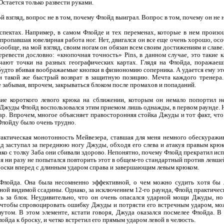
Остается только развести руками.
ой взгляд, вопрос не в том, почему Флойд выиграл. Вопрос в том, почему он не
пектах. Например, в самом Флойде и тех переменах, которые в нем произо
о пропавшая ювелирная работа ног. Нет, двигался он все еще очень хорошо, о
 Вообще, на мой взгляд, своим ногам он обязан всем своим достижениям и славе
 перевести дословно: «кнопочная точность» Pins, в данном случае, это такие
ают точки на разных географических картах. Глядя на Флойда, поражаешь
 будто вбивая воображаемые кнопки в физиономию соперника. А удается ему эт
 и такой же быстрый возврат в защитную позицию. Мечта каждого тренера.
е забывая, впрочем, закрываться блоком после промахов и попаданий.
твие короткого левого крюка на сближении, которым он немало попортил 
Джуды Флойд воспользовался этим приемом лишь однажды, в первом раунде. Н
дар. Впрочем, многое объясняет правосторонняя стойка Джуды и тот факт, чт
 Флойду было очень трудно.
актическая монотонность Мейвезера, ставшая для меня немного обескуражи
д заступал за переднюю ногу Джуды, обходя его слева и атакуя правым крюк
ако с толку Заба они сбивали здорово. Непонятно, почему Флойд прекратил ис
оя ни разу не попытался повторить этот в общем-то стандартный против левше
броски вперед с длинным ударом справа и завершающим левым крюком.
Флойда. Она была несомненно эффективной, о чем можно судить хотя бы 
ной видимой ссадины. Однако, за исключением 12-го раунда, Флойд практичес
ь за блок. Неудивительно, что он очень опасался ударной мощи Джуды, но 
 чтобы спровоцировать ошибку Джуды и потрясти его встречным ударом, мож
утом. В этом элементе, кстати говоря, Джуда оказался посмелее Флойда. В
ойда к броску, и четко встретил его прямым ударом левой в челюсть.