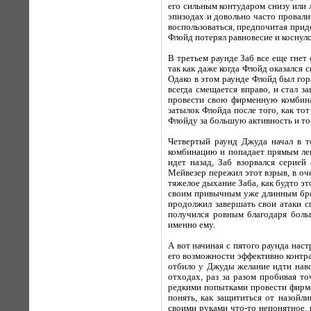
его сильным контударом снизу или 
эпизодах и довольно часто провали
воспользоваться, предпочитая прид
Флойд потерял равновесие и коснулс
В третьем раунде Заб все еще гнет
так как даже когда Флойд оказался 
Одако в этом раунде Флойд был гора
всегда смещается вправо, и стал 
провести свою фирменную комбина
затылок Флойда после того, как то
Флойду за большую активность и то
Четвертый раунд Джуда начал в 
комбинацию и попадает прямым лев
идет назад, Заб взорвался серие
Мейвезер пережил этот взрыв, в оч
тяжелое дыхание Заба, как будто эт
своим привычным уже длинным броск
продолжил завершать свои атаки с
получился ровным благодаря боль
именно ему.
А вот начиная с пятого раунда нас
его возможности эффективно контрат
отбило у Джуды желание идти навс
отходах, раз за разом пробивая т
редкими попытками провести фирме
понять, как защититься от назойл
своими руками что-то непонятное,