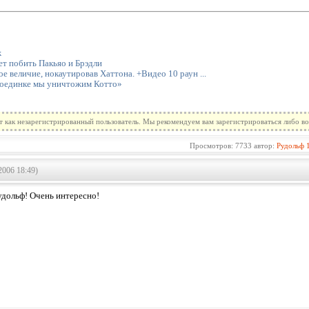
ж
т побить Пакьяо и Брэдли
 величие, нокаутировав Хаттона. +Видео 10 раун ...
поединке мы уничтожим Котто»
т как незарегистрированный пользователь. Мы рекомендуем вам зарегистрироваться либо во
Просмотров: 7733 автор:
Рудольф
2006 18:49)
удольф! Очень интересно!