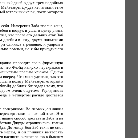
стречный джеб в двух-трех подобных
я Мейвезера, Джуда не пытался этим
ный встречный крюк, после которого
 себя. Намерения Заба вполне ясны,
ебов в воздух и ушел в центр ринга.
тил, что после его дальних атак Заб
ым джебом в ногу, двумя попытками
ри Спинкса в реванше, и ударом в
ольно ровным, но я бы присудил его
жиданно проводит свою фирменную
в, что Флойд наглухо перекрылся и
азмашистым правым крюком. Однако
 вперед. Что меня удивило, так это
ошел в пользу Мейвезера, который к
Флойд добился благодаря тому, что
даром очень ощутимо. Раунд вновь
еда в четвертом раунде достается
ые соперником. Во-первых, он лишил
переводя атаки на нижний этаж. Это
 нашел способ доставать Заба и на
ействия Джуды ограничились только
а. До конца боя Заб так и не смог
ть нервы, и он принялся вытворять
ен расцвета видеосалонов в бывшем