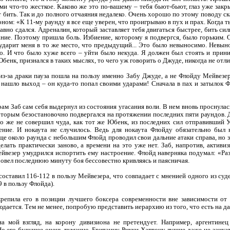
ми что-то жесткое. Каково же это по-вашему – тебя бьют-бьют, глаз уже зак
т бить. Так и до полного отчаяния недалеко. Очень хорошо по этому поводу с
ом: «К 11-му раунду я все еще уверен, что проигрываю в пух и прах. Когда т
давно сдался. Адреналин, который заставляет тебя двигаться быстрее, бить сил
нание. Поэтому пришла боль. Избиение, которому я подвергся, было горьким. 
ударит меня в то же место, что предыдущий... Это было невыносимо. Невыно
о. И что было хуже всего – уйти было некуда. Я должен был стоять и прини
бенк, признался в таких мыслях, то чего уж говорить о Джуде, никогда не от
 из-за драки пауза пошла на пользу именно Забу Джуде, а не Флойду Мейвезе
о нашло выход – он куда-то попал своими ударами! Сначала в пах и затылок Ф
ам Заб сам себя выдернул из состояния угасания воли. В нем вновь проснулас
оторым безостановочно подвергался на протяжении последних пяти раундов. 
о же не совершил чуда, как тот же Юбенк, из последних сил отправивший Уо
ние. И нокаута не случилось. Ведь для нокаута Флойду обязательно бы
 около раунда с небольшим Флойд проводил свои дальние атаки справа, но з
делать практически заново, а времени на это уже нет. Заб, напротив, активи
ейвезер умудрился испортить ему настроение. Флойд наверняка подумал: «Раз 
ровел последнюю минуту боя бессовестно кривляясь и паясничая.
оставил 116-112 в пользу Мейвезера, что совпадает с мненией одного из су
9 в пользу Флойда).
епила его в позиции лучшего боксера современности вне зависимости от в
юдается. Тем не менее, попробую представить иерархию из того, что есть на д
 на мой взгляд, на корону дивизиона не претендует. Например, аргентин