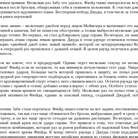
левым прямым. Несколько раз Забу это удалось. Флойд также напоролся на в
вался после бросков, обнаруживая себя в уязвимом положении. К счастью дл
ерживаться задуманного плана. Бесспорная победа Джуды, в том числе за точ
я ринга перчаткой.
 свою линию – мельтешит джебом перед лицом Мейвезера и вытягивает его на
спиной к канатам, Заб не пошел на обострение, а только выбросил несколько дж
здо точнее. Во-первых, он стал дублировать удар справа. Во-вторых, он заме
завершать атаки справа левым крюком. Джуда в этом раунде отличился точн
цию «двойной джеб плюс левый прямой», которой он затерроризировал Ко
т в очередной раз провалился с дальней атакой. В целом раунд получился дов
чность.
том же ключе, что и предыдущий. Однако через несколько секунд он нео
ым! Флойд если не потрясен, то как минимум почувствовал этот удар. Увиде
й силовых ударов, большая часть которой пришлась в защиту, но попал р
ередной раз «перекрестил» подбородок и, спрятавшись за блоком, опять пошел
от кратковременный спурт отнял у него слишком много сил. Остаток раунда пр
ам с правой в голову добавил атаки в корпус с обеих рук. Особого успеха 
права левым крюком по смещающемуся Забу. Несколько раз он попал этим у
шей активности Флойда, однако за опасный эпизод, созданный Джудой, поб
троение Заба стало портиться. Флойд нашел ответы на все задачи, поставленн
аковать, так как стал чаще сближаться без броска, выбрасывая джеб и сразу 
тречу, и он все чаще просто отходил на дальнюю дистанцию. Во-вторых, он
очный левый крюк после удара справа. Это привело к тому, что ответные д
нную комбинацию, которая раз за разом разбивалась об надежный блок Флойд
ивого левого крюка Флойда. К концу пятого раунда у Джуды стали подсдава
 напоминающее движения могучих китайских воинов из старых фильмов врем