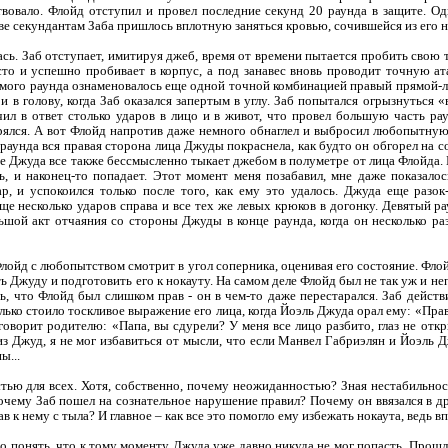
твовало. Флойд отступил и провел последние секунд 20 раунда в защите. О
ве секундантам Заба пришлось вплотную заняться кровью, сочившейся из его н
сь. Заб отступает, имитируя джеб, время от времени пытается пробить свою
сто и успешно пробивает в корпус, а под занавес вновь проводит точную ат
ьмого раунда ознаменовалось еще одной точной комбинацией правый прямой-л
и в голову, когда Заб оказался запертым в углу. Заб попытался огрызнуться 
чил в ответ столько ударов в лицо и в живот, что провел большую часть ра
ялся. А вот Флойд напротив даже немного обнаглел и выбросил любопытную
раунда вся правая сторона лица Джуды покраснела, как будто он обгорел на со
е Джуда все также бессмысленно тыкает джебом в полуметре от лица Флойда.
ть, и наконец-то попадает. Этот момент меня позабавил, мне даже показало
р, и успокоился только после того, как ему это удалось. Джуда еще разо
 еще несколько ударов справа и все тех же левых крюков в догонку. Девятый 
ьшой акт отчаяния со стороны Джуды в конце раунда, когда он несколько ра
лойд с любопытством смотрит в угол соперника, оценивая его состояние. Флой
ь Джуду и подготовить его к нокауту. На самом деле Флойд был не так уж и неп
ь, что Флойд был слишком прав - он в чем-то даже перестарался. Заб дейст
олько стоило тоскливое выражение его лица, когда Йоэль Джуда орал ему: «Пр
оворит родителю: «Папа, вы сдурели? У меня все лицо разбито, глаз не откр
 из Джуд, я не мог избавиться от мысли, что если Манвел Габриэлян и Йоэль
ы...
стью для всех. Хотя, собственно, почему неожиданностью? Зная нестабильно
очему Заб пошел на сознательное нарушение правил? Почему он ввязался в д
 к нему с тыла? И главное – как все это помогло ему избежать нокаута, ведь в
о понять, что к тому моменту Джуда уже давно никуда не мог попасть. Прошла