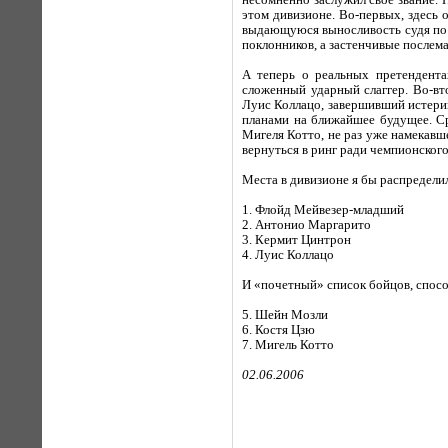
несомненно заслужил свое звание. 
этом дивизионе. Во-первых, здесь 
выдающуюся выносливость судя по в
поклонников, а застенчивые послем
А теперь о реальных претендент
сложенный ударный слаггер. Во-в
Луис Коллацо, завершивший истерик
планами на ближайшее будущее. Ср
Мигеля Котто, не раз уже намекав
вернуться в ринг ради чемпионского
Места в дивизионе я бы распредел
1. Флойд Мейвезер-младший
2. Антонио Маргарито
3. Кермит Цинтрон
4. Луис Коллацо
И «почетный» список бойцов, способ
5. Шейн Мозли
6. Костя Цзю
7. Мигель Котто
02.06.2006