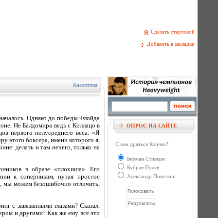
Сделать стартовой
Добавить в закладки
Аналитика
 началось. Однако до победы Флойда
не. Не Балдомира ведь с Коллацо в
ОПРОС НА САЙТЕ
ов первого полусреднего веса: «Я
ру этого боксера, имени которого я,
С кем драться Кличко?
ине: делать и там нечего, только на
Берман Стиверн
Кубрат Пулев
онников в образе «плохиша». Его
нии к соперникам, путая простое
Александр Поветкин
ой, мы можем безошибочно отличить,
ринг с завязанными глазами? Сказал.
ером и другими? Как же ему все эти