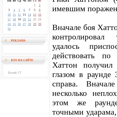
Пн
Вт
Ср
Чт
Пт
Сб
Вс
1
2
имевшим поражени
3
4
5
6
7
8
9
10
11
12
13
14
15
16
17
18
19
20
21
22
23
24
25
26
27
28
29
30
Вначале боя Хатт
31
контролировал
РЕКЛАМА
удалось присп
действовать по 
КТО НА САЙТЕ
Хаттон получил
глазом в раунде 
Гостей: 17
справа. Вначал
несколько непло
этом же раунде
точными ударама,