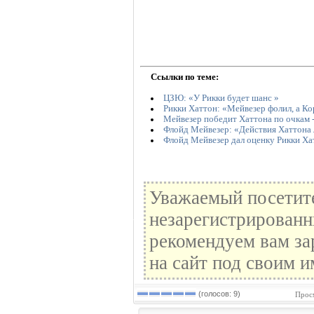
Ссылки по теме:
ЦЗЮ: «У Рикки будет шанс »
Рикки Хаттон: «Мейвезер фолил, а Ко
Мейвезер победит Хаттона по очкам 
Флойд Мейвезер: «Действия Хаттона 
Флойд Мейвезер дал оценку Рикки Ха
Уважаемый посетите
незарегистрированн
рекомендуем вам за
на сайт под своим и
(голосов: 9)
Прос