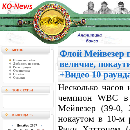
МЕНЮ
Флой Мейвезер п
Новое на сайте
величие, нокаут
Добавить новость
Регистрация
Статистика
+Видео 10 раунд
О сайте
Ссылки
Несколько часов 
ТОП СТАТЬИ
чемпион WBC в 
Мейвезер (39-0,
КАЛЕНДАРЬ
нокаутом в 10-м 
«
Декабрь 2007
»
Рики Хаттоном (