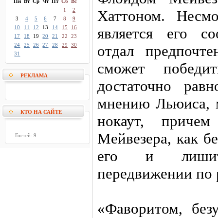
Пн
Вт
Ср
Чт
Пт
Сб
Вс
1
2
Хаттоном. Несм
3
4
5
6
7
8
9
10
11
12
13
14
15
16
является его со
17
18
19
20
21
22
23
24
25
26
27
28
29
30
отдал предпочте
31
сможет победи
РЕКЛАМА
достаточно рав
мнению Льюиса, м
КТО НА САЙТЕ
нокаут, причем
Мейвезера, как б
Гостей: 9
его и лишит
передвижении по 
«Фаворитом, безу