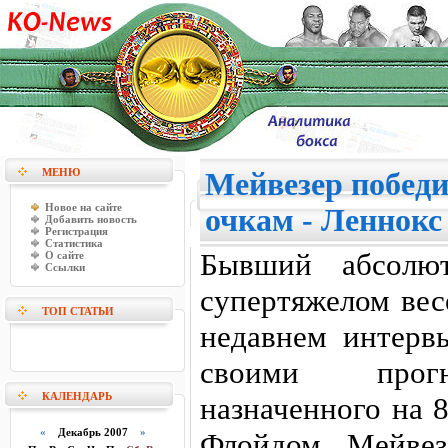
МЕНЮ
Мейвезер победи
Новое на сайте
очкам - Леннок
Добавить новость
Регистрация
Статистика
Бывший абсолю
О сайте
Ссылки
супертяжелом вес
ТОП СТАТЬИ
недавнем интерв
своими прогн
КАЛЕНДАРЬ
назначенного на 
«
Декабрь 2007
»
Флойдом Мейвез