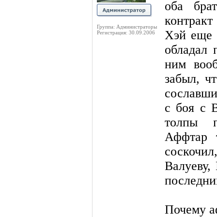
оба бра
контракт
Группа: Администраторы
Хэй еще 
Регистрация: 30.09.2006
обладал 
ним воо
забыл, ч
сославши
с боя с 
толпы п
Аффтар 
соскочи
Валуеву,
последни
Почему а