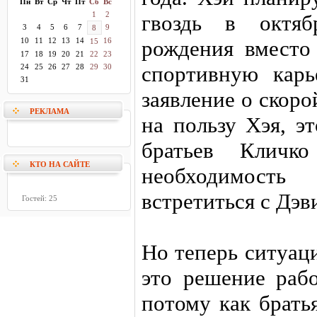
Пн
Вт
Ср
Чт
Пт
Сб
Вс
1
2
гвоздь в октя
3
4
5
6
7
9
8
10
11
12
13
14
16
рождения вместо
15
17
18
19
20
21
22
23
спортивную карь
24
25
26
27
28
29
30
31
заявление о скоро
РЕКЛАМА
на пользу Хэя, э
братьев Кличко
КТО НА САЙТЕ
необходимост
встретиться с Дэв
Гостей: 25
Но теперь ситуаци
это решение рабо
потому как брать