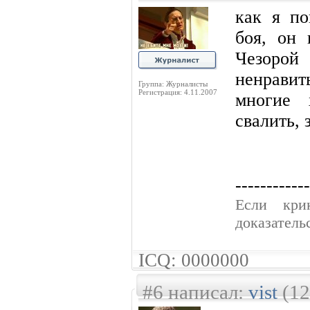
как я по
боя, он 
Чезоро
ненравит
Группа: Журналисты
Регистрация: 4.11.2007
многие 
свалить,
------------
Если кpи
доказатель
ICQ: 0000000
#6 написал:
vist
(12