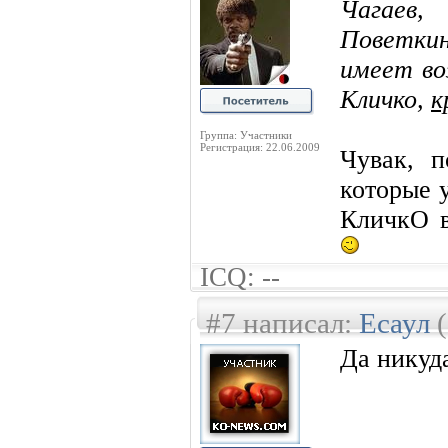
Чагаев,
Поветкин
имеет во
Кличко,
к
Группа: Участники
Регистрация: 22.06.2009
Чувак, п
которые 
КличкО в
ICQ: --
#7 написал:
Есаул
(
Да никуда