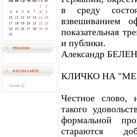
Пн
Вт
Ср
Чт
Пт
Сб
Вс
1
2
в среду состоя
3
4
5
6
7
9
8
10
11
12
13
14
16
взвешиванием о
15
17
18
19
20
21
22
23
показательная тр
24
25
26
27
28
29
30
31
и публики.
РЕКЛАМА
Александр БЕЛЕН
КТО НА САЙТЕ
КЛИЧКО НА "МЕ
Гостей: 22
Честное слово, 
такого удовольст
формальной про
стараются до