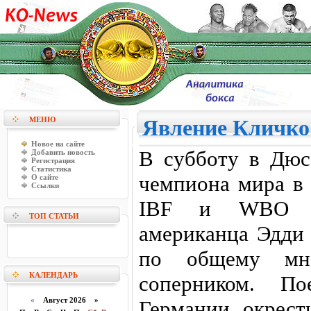
МЕНЮ
Явление Кличко
Новое на сайте
В субботу в Дюс
Добавить новость
Регистрация
Статистика
чемпиона мира в 
О сайте
Ссылки
IBF и WBO В
ТОП СТАТЬИ
американца Эдди 
по общему мне
КАЛЕНДАРЬ
соперником. По
«
Август 2026 »
Германии, окрест