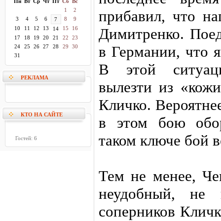
Пн
Вт
Ср
Чт
Пт
Сб
Вс
1
2
прибавил, что на
3
4
5
6
8
9
7
10
11
12
13
15
16
Димитренко. Поед
14
17
18
19
20
21
22
23
в Германии, что 
24
25
26
27
28
29
30
31
В этой ситуац
РЕКЛАМА
вылезти из «кожи
Кличко. Вероятне
КТО НА САЙТЕ
в этом бою обо
таком ключе бой в
Гостей: 6
Тем не менее, Че
неудобный, не 
соперников Кличк