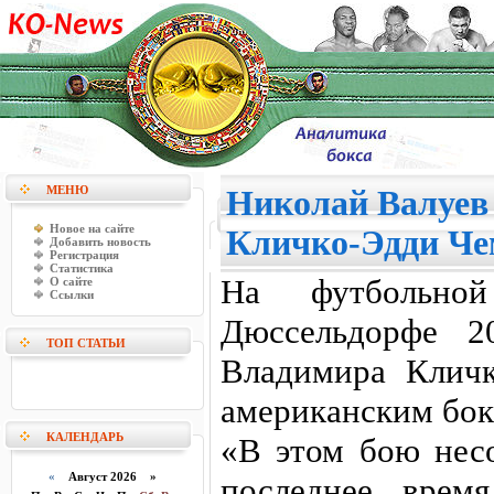
МЕНЮ
Николай Валуев
Новое на сайте
Кличко-Эдди Че
Добавить новость
Регистрация
Статистика
На футбольно
О сайте
Ссылки
Дюссельдорфе 2
ТОП СТАТЬИ
Владимира Клич
американским бок
КАЛЕНДАРЬ
«В этом бою несо
«
Август 2026 »
последнее врем