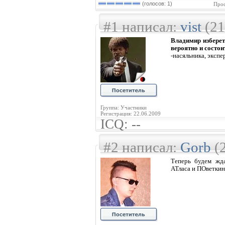
(голосов: 1)
Прос
#1 написал:
vist
(21
Владимир изберет
вероятно и состои
-насяльника, экспер
Группа: Участники
Регистрация: 22.06.2009
ICQ: --
#2 написал:
Gorb
(2
Теперь будем жда
АТласа и ПОветкин