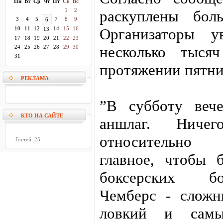
Пн
Вт
Ср
Чт
Пт
Сб
Вс
1
2
раскуплены бол
3
4
5
7
8
9
6
10
11
12
14
15
16
Организаторы у
13
17
18
19
20
21
22
23
несколько тыся
24
25
26
27
28
29
30
31
протяжении пятниц
РЕКЛАМА
”В субботу веч
КТО НА САЙТЕ
аншлаг. Ниче
относительно 
Гостей: 25
главное, чтобы
боксерских бо
Чемберс - слож
ловкий и сам