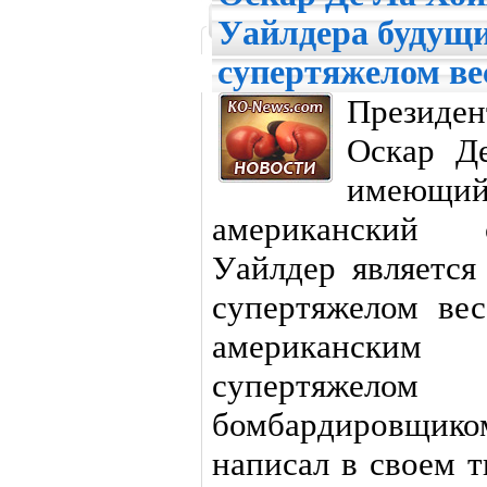
Уайлдера будущ
супертяжелом вес
Президе
Оскар Де
имеющи
американский 
Уайлдер являетс
супертяжелом ве
американски
супертяжел
бомбардировщико
написал в своем 