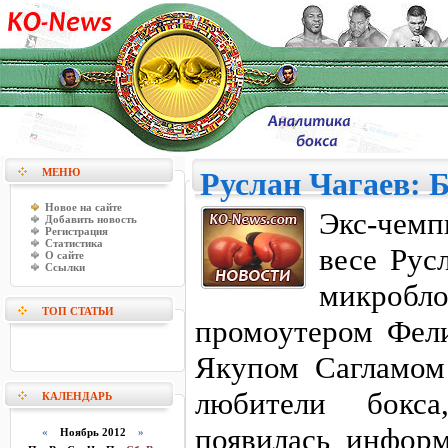
МЕНЮ
Руслан Чагаев: Б
Новое на сайте
Экс-чем
Добавить новость
Регистрация
Статистика
весе Рус
О сайте
Ссылки
микроб
ТОП СТАТЬИ
промоутером Фел
Якупом Сагламом
любители бокс
КАЛЕНДАРЬ
появилась информ
«
Ноябрь 2012
»