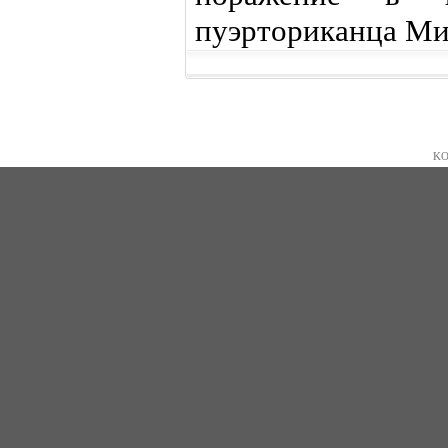
пуэрториканца Ми
KO