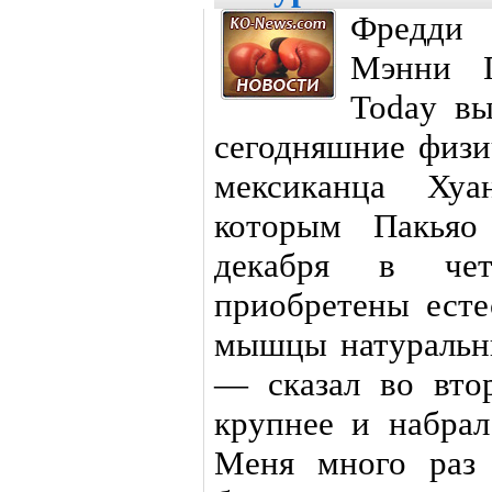
Фредди 
Мэнни П
Today вы
сегодняшние физи
мексиканца Ху
которым Пакьяо 
декабря в чет
приобретены есте
мышцы натуральны
— сказал во вто
крупнее и набрал
Меня много раз 