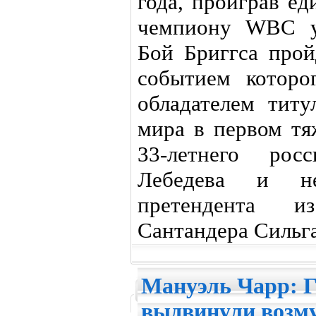
года, проиграв е
чемпиону WBC у
Бой Бриггса прой
событием которо
обладателем титу
мира в первом т
33-летнего рос
Лебедева и н
претендента и
Сантандера Сильг
Мануэль Чарр: Г
выдвинули возм