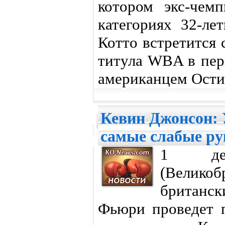
котором экс-чем
категориях 32-ле
Котто встретится 
титула WBA в пер
американцем Ости
Кевин Джонсон:
самые слабые ру
1 дек
(Велик
британск
Фьюри проведет п