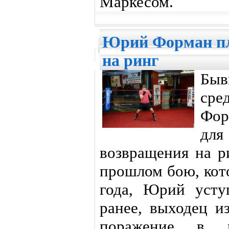
Маркесом.
Юрий Форман пл
на ринг
Быв
сре
Фор
для
возвращения на р
прошлом бою, кот
года, Юрий усту
ранее, выходец и
поражение в к