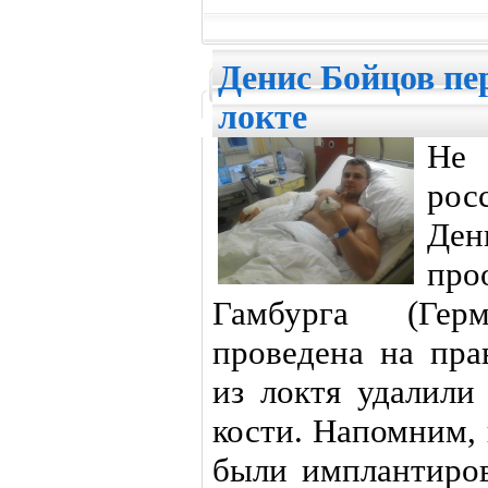
Денис Бойцов пе
локте
Не
рос
Де
про
Гамбурга (Гер
проведена на пра
из локтя удалили
кости. Напомним, 
были имплантиров