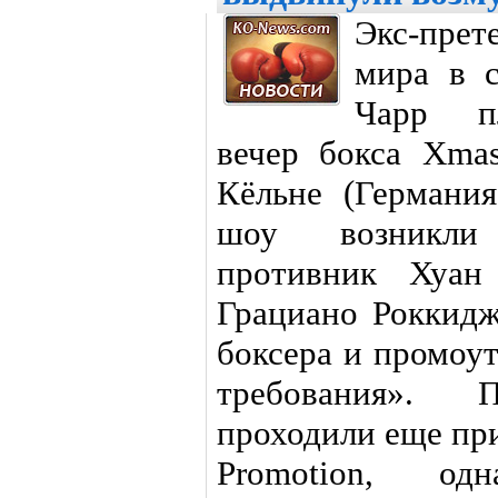
Экс-прет
мира в с
Чарр пл
вечер бокса Xmas
Кёльне (Германия
шоу возникли 
противник Хуан
Грациано Роккид
боксера и промоу
требования». 
проходили еще пр
Promotion, од