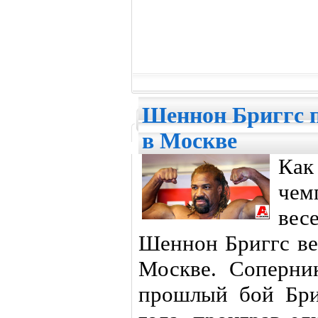
Шеннон Бриггс п
в Москве
Как
чем
вес
Шеннон Бриггс ве
Москве. Соперни
прошлый бой Бри