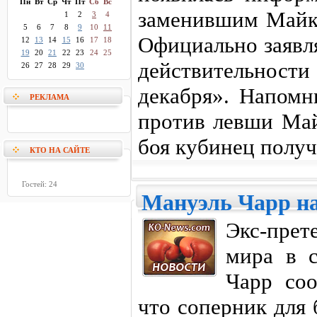
Пн
Вт
Ср
Чт
Пт
Сб
Вс
заменившим Майк
1
2
3
4
5
6
7
8
9
10
11
Официально заявля
12
13
14
15
16
17
18
19
20
21
22
23
24
25
действительност
26
27
28
29
30
декабря». Напомн
РЕКЛАМА
против левши Май
боя кубинец получ
КТО НА САЙТЕ
Гостей: 24
Мануэль Чарр на
Экс-прет
мира в с
Чарр соо
что соперник для 