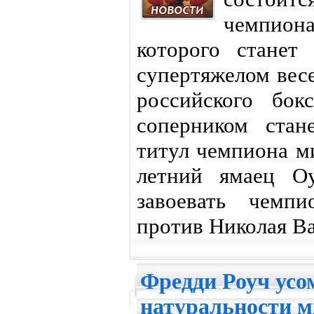
чемпио
которого станет
супертяжелом вес
российского бок
соперником стан
титул чемпиона м
летний ямаец Оу
завоевать чемп
против Николая Ва
Фредди Роуч усо
натуральности 