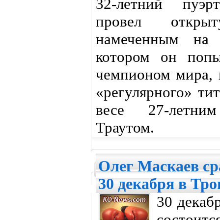
32-летний пуэр
провел откры
намеченным на 
котором он попы
чемпионом мира, 
«регулярного» ти
весе 27-летни
Траутом.
Олег Маскаев ср
30 декабря в Тро
30 декаб
состоит