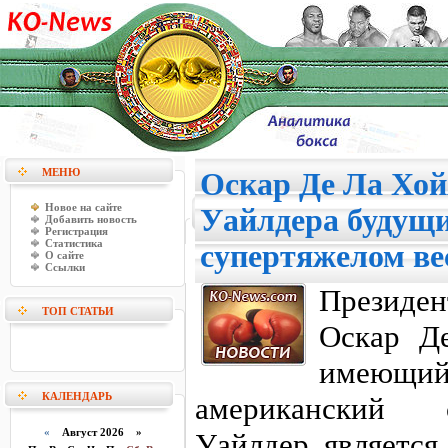
МЕНЮ
Оскар Де Ла Хой
Новое на сайте
Уайлдера будущ
Добавить новость
Регистрация
Статистика
супертяжелом вес
О сайте
Ссылки
Президе
ТОП СТАТЬИ
Оскар Де
имеющи
КАЛЕНДАРЬ
американский 
«
Август 2026 »
Уайлдер являетс