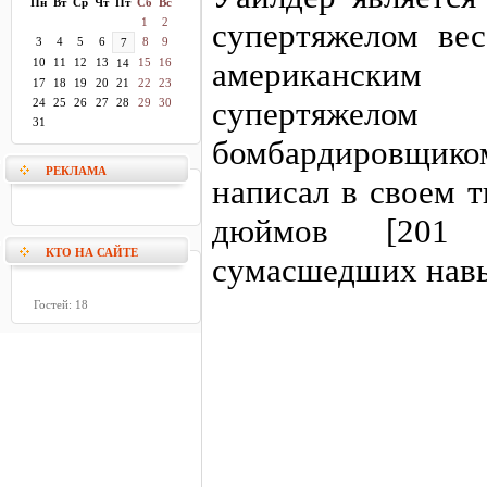
Пн
Вт
Ср
Чт
Пт
Сб
Вс
1
2
супертяжелом ве
3
4
5
6
8
9
7
10
11
12
13
15
16
американски
14
17
18
19
20
21
22
23
супертяжел
24
25
26
27
28
29
30
31
бомбардировщико
РЕКЛАМА
написал в своем 
дюймов [201 
КТО НА САЙТЕ
сумасшедших навык
Гостей: 18