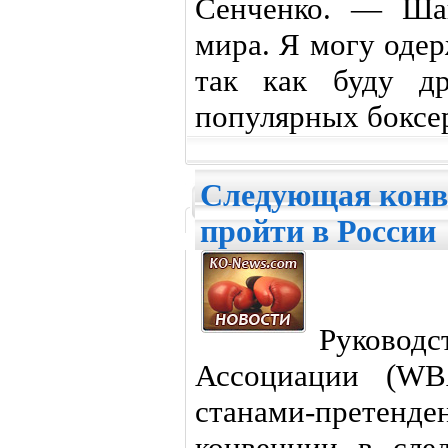
Сенченко. — Шан
мира. Я могу оде
так как буду д
популярных боксер
Следующая конв
пройти в России
Руководс
Ассоциации (WB
станами-прете
конвенции в сле