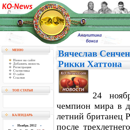
МЕНЮ
Вячеслав Сенчен
Новое на сайте
Рикки Хаттона
Добавить новость
Регистрация
Статистика
О сайте
Ссылки
ТОП СТАТЬИ
24 нояб
чемпион мира в д
летний британец 
КАЛЕНДАРЬ
после трехлетнег
«
Ноябрь 2012
»