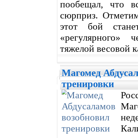
пообещал, что в
сюрприз. Отметим
этот бой стане
«регулярного» 
тяжелой весовой 
Магомед Абдусал
тренировки
Рос
Ма
не
Кал