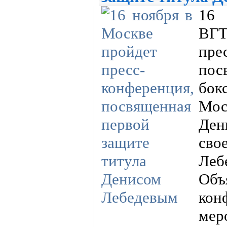
16 
ВГТ
пре
пос
бок
Мос
Ден
сво
Леб
Объ
кон
мер