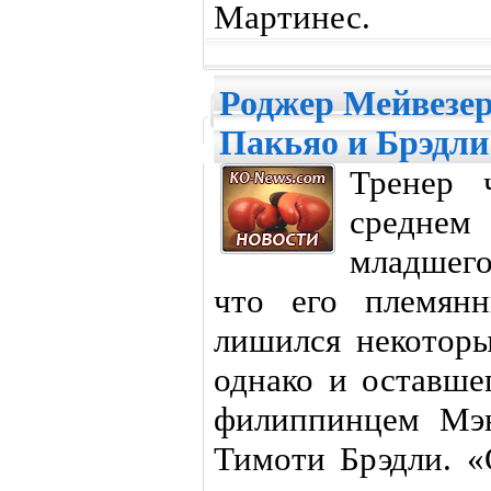
Мартинес.
Роджер Мейвезер
Пакьяо и Брэдли
Тренер 
среднем
младшего
что его племянн
лишился некоторы
однако и оставше
филиппинцем Мэн
Тимоти Брэдли. «