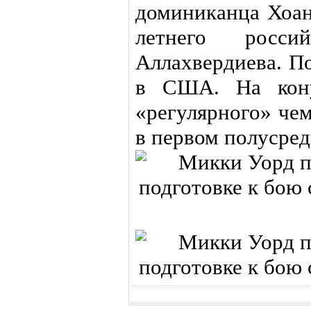
доминиканца Хоан
летнего росси
Аллахвердиева. П
в США. На кону
«регулярного» че
в первом полусред