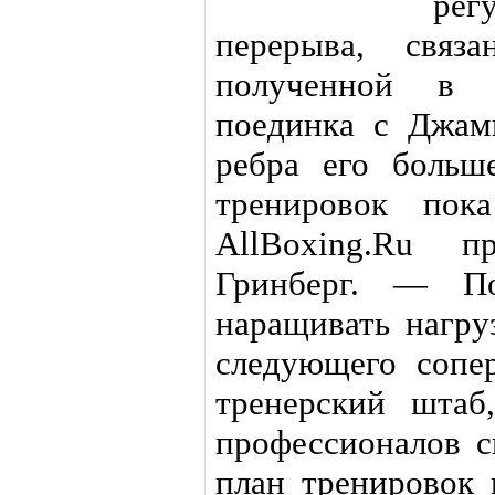
рег
перерыва, связ
полученной в 
поединка с Джам
ребра его больш
тренировок пок
AllBoxing.Ru п
Гринберг. — По
наращивать нагру
следующего сопер
тренерский штаб
профессионалов с
план тренировок 