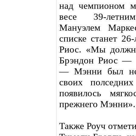
над чемпионом м
весе 39-летни
Мануэлем Марке
списке станет 26
Риос. «Мы должн
Брэндон Риос — 
— Мэнни был нед
своих полседних
появилось мягк
прежнего Мэнни».
Также Роуч отмети