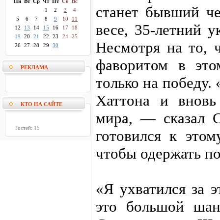
Пн
Вт
Ср
Чт
Пт
Сб
Вс
станет бывший ч
1
2
3
4
5
6
7
8
9
10
11
весе, 35-летний 
12
13
14
15
16
17
18
19
20
21
22
23
24
25
Несмотря на то, 
26
27
28
29
30
фаворитом в это
РЕКЛАМА
только на победу.
Хаттона и вновь
КТО НА САЙТЕ
мира, — сказал 
Гостей: 15
готовился к этом
чтобы одержать по
«Я ухватился за 
это большой шан