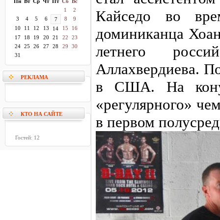
Пн
Вт
Ср
Чт
Пт
Сб
Вс
1
2
Кайседо во врем
3
4
5
6
8
9
7
10
11
12
13
15
16
доминиканца Хоан
14
17
18
19
20
21
22
23
летнего росси
24
25
26
27
28
29
30
31
Аллахвердиева. По
РЕКЛАМА
в США. На кону
«регулярного» че
КТО НА САЙТЕ
в первом полусред
Гостей: 12