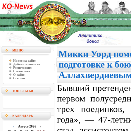
МЕНЮ
Микки Уорд помо
Новое на сайте
подготовке к бо
Добавить новость
Регистрация
Статистика
Аллахвердиевы
О сайте
Ссылки
Бывший претенден
ТОП СТАТЬИ
первом полусредн
трех поединков,
КАЛЕНДАРЬ
года», — 47-лет
«
Август 2026 »
стал ассистентом