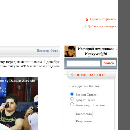
Сделать стартовой
Добавить в закладки
Новости
,
Фото
вку перед намеченным на 1 декабря
ного» титула WBA в первом среднем
ОПРОС НА САЙТЕ
С кем драться Кличко?
Берман Стиверн
Кубрат Пулев
Александр Поветкин