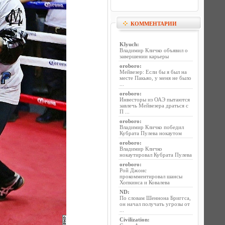
КОММЕНТАРИИ
Klyuch
:
Владимир Кличко объявил о
завершении карьеры
oroboro
:
Мейвезер: Если бы я был на
месте Пакьяо, у меня не было
...
oroboro
:
Инвесторы из ОАЭ пытаются
завлечь Мейвезера драться с
П ...
oroboro
:
Владимир Кличко победил
Кубрата Пулева нокаутом
oroboro
:
Владимир Кличко
нокаутировал Кубрата Пулева
oroboro
:
Рой Джонс
прокомментировал шансы
Хопкинса и Ковалева
ND
:
По словам Шеннона Бриггса,
он начал получать угрозы от
...
Civilization
: