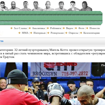
Зал Славы
|
Аналитика
|
Рейтинги
|
Видео
|
Фото
|
Новости
MMA
|
Интервью
|
Репортажи
|
Опросы
|
Комментарии
тто
категориях 32-летний пуэрториканец Мигель Котто провел открытую трениро
ся в пятый раз стать чемпионом мира, встретившись с обладателем «регуляр
ом Траутом.