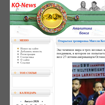
МЕНЮ
Открытая тренировка Мигеля Ко
Новое на сайте
Экс-чемпион мира в трех весовых 
Добавить новость
поединком, в котором он попытает
Регистрация
весе 27-летним американцем Остин
Статистика
О сайте
Ссылки
ТОП СТАТЬИ
КАЛЕНДАРЬ
«
Август 2026 »