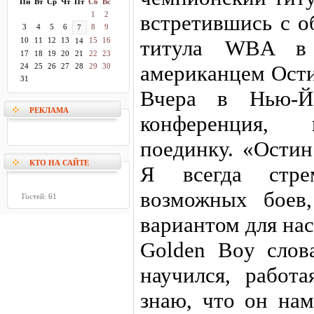
Пн
Вт
Ср
Чт
Пт
Сб
Вс
1
2
встретившись с о
3
4
5
6
8
9
7
10
11
12
13
15
16
титула WBA в 
14
17
18
19
20
21
22
23
американцем Ости
24
25
26
27
28
29
30
31
Вчера в Нью-Йо
РЕКЛАМА
конференция, 
поединку. «Ости
КТО НА САЙТЕ
Я всегда стр
возможных боев
Гостей: 61
вариантом для на
Golden Boy сло
научился, работ
знаю, что он нам