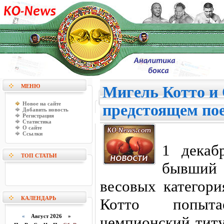
МЕНЮ
Мигель Котто и 
Новое на сайте
предстоящем по
Добавить новость
Регистрация
Статистика
О сайте
Ссылки
1 декаб
ТОП СТАТЬИ
бывший
весовых категори
КАЛЕНДАРЬ
Котто попыта
«
Август 2026 »
чемпионский титу