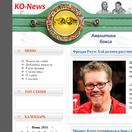
МЕНЮ
Фредди Роуч: Хэй должен рассчи
Новое на сайте
И
Добавить новость
м
Регистрация
ч
Статистика
О сайте
а
Ссылки
«
р
ТОП СТАТЬИ
п
с
п
у
КАЛЕНДАРЬ
«
Июнь 2011
»
Маркес будет готовиться к бою с