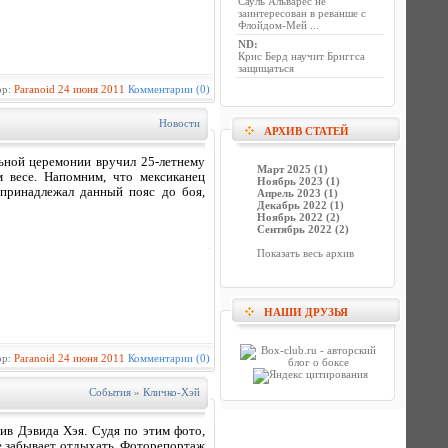
Сауль Альварес не
заинтересован в реванше с
Флойдом-Мей ...
ND
:
Крис Берд научит Бриггса
защищаться
ор:
Paranoid
24 июня 2011
Комментарии (0)
Новости
АРХИВ СТАТЕЙ
ьной церемонии вручил 25-летнему
Март 2025 (1)
 весе. Напомним, что мексиканец
Ноябрь 2023 (1)
 принадлежал данный пояс до боя,
Апрель 2023 (1)
Декабрь 2022 (1)
Ноябрь 2022 (2)
Сентябрь 2022 (2)
Показать весь архив
НАШИ ДРУЗЬЯ
ор:
Paranoid
24 июня 2011
Комментарии (0)
События
»
Кличко-Хэй
в Дэвида Хэя. Судя по этим фото,
не забывает отдыхать. Фоторепортаж