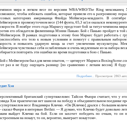
емпион мира в легком весе по версиям WBA/WBO/The Ring мексиканец 
озможное, чтобы избежать ошибок, которые привели его к разгромному пора
есовых категориях американца Флойда Мейвезера-младшего. В сентябр
ейвезером в промежуточном весе (144 фунта, 65,3 кг) и оказался неконкурен
 скорости. В ноябре этого года Маркесу предстоит бой за титул чемпиона мир
ротив его обладателя филиппинца Мэнни Пакьяо. Бой с Пакьяо пройдет в той
 Мейвезером. В рамках подготовки к этому бою Маркес будет работать с гр
риспособить его тело к новым условиям и помогут с правильным набором 
корость и повысить ударную мощь за счет увеличения мускулатуры. Мек
ейвезером чувствовал себя ослабленным и очень медленным из-за набора веса
обирается повторять эти ошибки во время подготовки к бою с Пакьяо.
Бой с Мейвезером был для меня опытом, — цитирует Маркеса BoxingScene.com
тот раз я не буду ощущать разницу [по сравнению с легким весом]. Я буд
Подробнее...
Просмотров: 2863 авт
едит Хэя
ерспективный британский супертяжеловес Тайсон Фьюри считает, что у ег
эвида Хэя практически нет шансов на победу в объединительном поединке пр
 супертяжелом весе Владимира Кличко. «Он [Кличко] дрался с большим колич
 сказал Фьюри в интервью Betfair. — Я думаю, что Кличко будет довольно легко
аким выйдет Кличко на бой. Если он захочет победить по очкам, то он 
астроенным на нокаут, то он, вероятно, выиграет нокаутом».