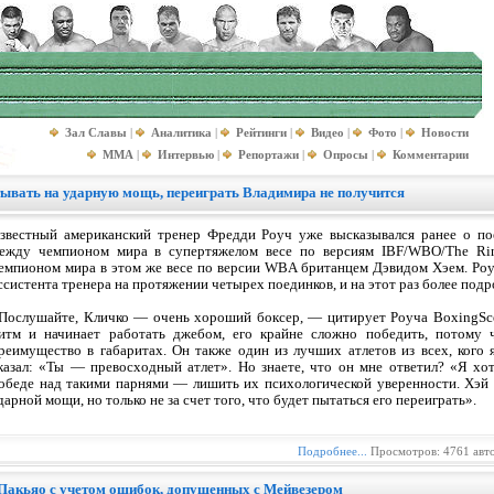
Зал Славы
|
Аналитика
|
Рейтинги
|
Видео
|
Фото
|
Новости
MMA
|
Интервью
|
Репортажи
|
Опросы
|
Комментарии
тывать на ударную мощь, переиграть Владимира не получится
звестный американский тренер Фредди Роуч уже высказывался ранее о по
ежду чемпионом мира в супертяжелом весе по версиям IBF/WBO/The Ri
емпионом мира в этом же весе по версии WBA британцем Дэвидом Хэем. Роу
ссистента тренера на протяжении четырех поединков, и на этот раз более под
Послушайте, Кличко — очень хороший боксер, — цитирует Роуча BoxingSce
итм и начинает работать джебом, его крайне сложно победить, потому 
реимущество в габаритах. Он также один из лучших атлетов из всех, кого 
казал: «Ты — превосходный атлет». Но знаете, что он мне ответил? «Я хо
обеде над такими парнями — лишить их психологической уверенности. Хэй 
дарной мощи, но только не за счет того, что будет пытаться его переиграть».
Подробнее...
Просмотров: 4761 авт
 Пакьяо с учетом ошибок, допущенных с Мейвезером