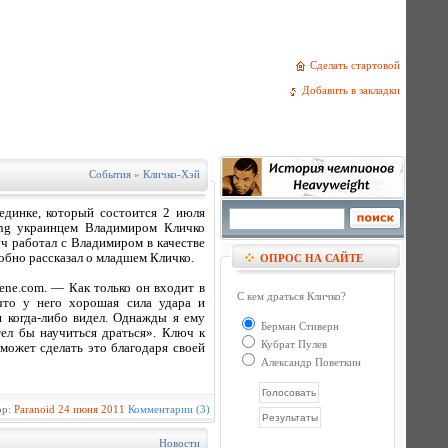
Сделать стартовой
Добавить в закладки
События
»
Кличко-Хэй
единке, который состоится 2 июля
ng украинцем Владимиром Кличко
ч работал с Владимиром в качестве
робно рассказал о младшем Кличко.
ОПРОС НА САЙТЕ
ne.com. — Как только он входит в
С кем драться Кличко?
что у него хорошая сила удара и
я когда-либо видел. Однажды я ему
Берман Стиверн
тел бы научиться драться». Ключ к
Кубрат Пулев
может сделать это благодаря своей
Александр Поветкин
ор:
Paranoid
24 июня 2011
Комментарии (3)
Новости