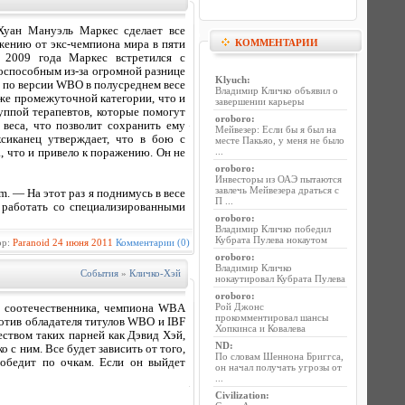
Хуан Мануэль Маркес сделает все
КОММЕНТАРИИ
жению от экс-чемпиона мира в пяти
е 2009 года Маркес встретился с
тоспособным из-за огромной разнице
Klyuch
:
а по версии WBO в полусреднем весе
Владимир Кличко объявил о
 же промежуточной категории, что и
завершении карьеры
уппой терапевтов, которые помогут
oroboro
:
веса, что позволит сохранить ему
Мейвезер: Если бы я был на
сиканец утверждает, что в бою с
месте Пакьяо, у меня не было
...
, что и привело к поражению. Он не
oroboro
:
Инвесторы из ОАЭ пытаются
завлечь Мейвезера драться с
. — На этот раз я поднимусь в весе
П ...
у работать со специализированными
oroboro
:
Владимир Кличко победил
Кубрата Пулева нокаутом
ор:
Paranoid
24 июня 2011
Комментарии (0)
oroboro
:
Владимир Кличко
События
»
Кличко-Хэй
нокаутировал Кубрата Пулева
oroboro
:
Рой Джонс
о соотечественника, чемпиона WBA
прокомментировал шансы
отив обладателя титулов WBO и IBF
Хопкинса и Ковалева
еством таких парней как Дэвид Хэй,
ND
:
 с ним. Все будет зависить от того,
По словам Шеннона Бриггса,
победит по очкам. Если он выйдет
он начал получать угрозы от
...
Civilization
: