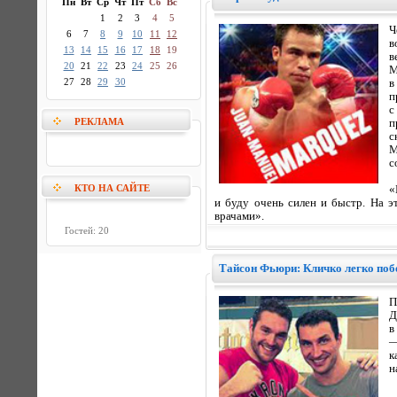
Пн
Вт
Ср
Чт
Пт
Сб
Вс
1
2
3
4
5
Ч
6
7
8
9
10
11
12
в
13
14
15
16
17
18
19
в
20
21
22
23
24
25
26
М
27
28
29
30
в
п
с
РЕКЛАМА
п
с
М
с
КТО НА САЙТЕ
«
и буду очень силен и быстр. На э
врачами».
Гостей: 20
Тайсон Фьюри: Кличко легко поб
П
Д
в
—
к
н