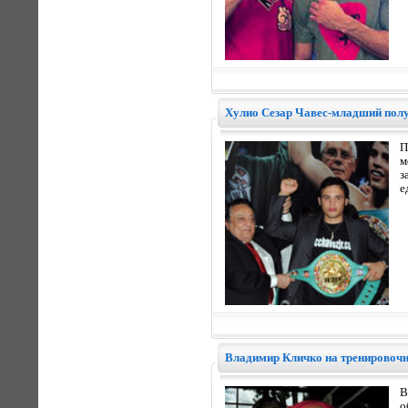
Хулио Сезар Чавес-младший пол
П
м
з
е
Владимир Кличко на тренировоч
В
о