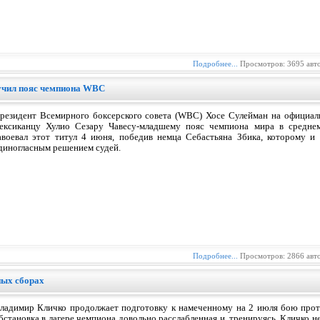
Подробнее...
Просмотров: 3695 авт
учил пояс чемпиона WBC
резидент Всемирного боксерского совета (WBC) Хосе Сулейман на официал
ексиканцу Хулио Сезару Чавесу-младшему пояс чемпиона мира в среднем
авоевал этот титул 4 июня, победив немца Себастьяна Збика, которому и
диногласным решением судей.
Подробнее...
Просмотров: 2866 авт
ных сборах
ладимир Кличко продолжает подготовку к намеченному на 2 июля бою проти
бстановка в лагере чемпиона довольно расслабленная и, тренируясь, Кличко 