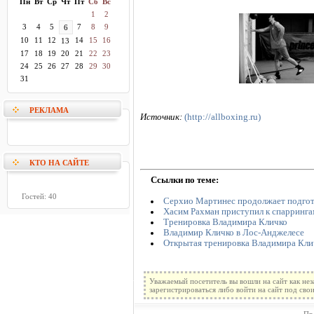
Пн
Вт
Ср
Чт
Пт
Сб
Вс
1
2
3
4
5
7
8
9
6
10
11
12
14
15
16
13
17
18
19
20
21
22
23
24
25
26
27
28
29
30
31
РЕКЛАМА
Источник:
(http://allboxing.ru)
КТО НА САЙТЕ
Ссылки по теме:
Гостей: 40
Серхио Мартинес продолжает подгот
Хасим Рахман приступил к спарринга
Тренировка Владимира Кличко
Владимир Кличко в Лос-Анджелесе
Открытая тренировка Владимира Кли
Уважаемый посетитель вы вошли на сайт как не
зарегистрироваться либо войти на сайт под сво