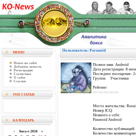
Пользователь: Paranoid
МЕНЮ
Новое на сайте
Полное имя:
Android
Добавить новость
Дата регистрации:
8 июн
Регистрация
Последнее посещение:
2
Статистика
О сайте
Группа: Участники
Ссылки
Рейтинг:
ТОП СТАТЬИ
Место жительства:
Russi
Номер ICQ:
Немного о себе:
Paranoid Android
КАЛЕНДАРЬ
Количество публикаци
«
Август 2026 »
Количество комментари