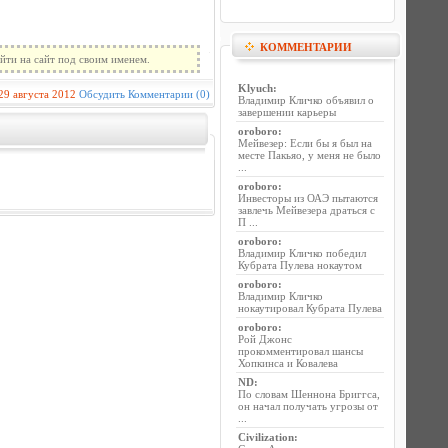
КОММЕНТАРИИ
йти на сайт под своим именем.
Klyuch
:
29 августа 2012
Обсудить
Комментарии (0)
Владимир Кличко объявил о
завершении карьеры
oroboro
:
Мейвезер: Если бы я был на
месте Пакьяо, у меня не было
...
oroboro
:
Инвесторы из ОАЭ пытаются
завлечь Мейвезера драться с
П ...
oroboro
:
Владимир Кличко победил
Кубрата Пулева нокаутом
oroboro
:
Владимир Кличко
нокаутировал Кубрата Пулева
oroboro
:
Рой Джонс
прокомментировал шансы
Хопкинса и Ковалева
ND
:
По словам Шеннона Бриггса,
он начал получать угрозы от
...
Civilization
: