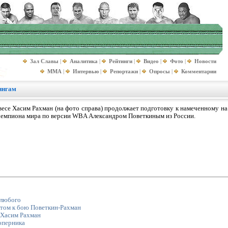
Зал Славы
|
Аналитика
|
Рейтинги
|
Видео
|
Фото
|
Новости
MMA
|
Интервью
|
Репортажи
|
Опросы
|
Комментарии
ингам
есе Хасим Рахман (на фото справа) продолжает подготовку к намеченному на
 чемпиона мира по версии WBA Александром Поветкиным из России.
 любого
том к бою Поветкин-Рахман
 Хасим Рахман
оперника