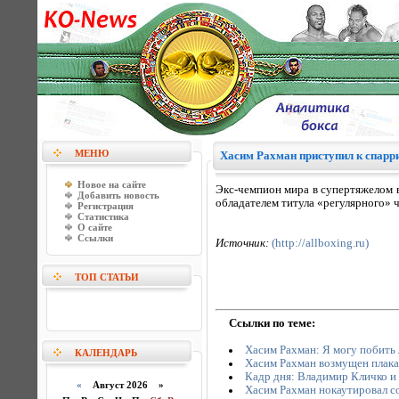
МЕНЮ
Хасим Рахман приступил к спарр
Новое на сайте
Экс-чемпион мира в супертяжелом в
Добавить новость
обладателем титула «регулярного»
Регистрация
Статистика
О сайте
Ссылки
Источник:
(http://allboxing.ru)
ТОП СТАТЬИ
Ссылки по теме:
Хасим Рахман: Я могу побить
КАЛЕНДАРЬ
Хасим Рахман возмущен плака
Кадр дня: Владимир Кличко и
«
Август 2026 »
Хасим Рахман нокаутировал с