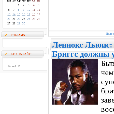
Пн
Вт
Ср
Чт
Пт
Сб
Вс
1
2
3
4
5
6
7
8
9
10
11
12
13
14
15
16
17
18
19
20
21
22
23
24
25
26
27
28
29
30
Подроб
РЕКЛАМА
Леннокс Льюис:
Бриггс должны 
КТО НА САЙТЕ
Бы
Гостей: 11
ч
суп
бр
за
вос