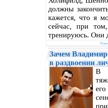
Холифилд, Шенно
должны закончить
кажется, что я м
сейчас, при том
тренируюсь. Они 
Подроб
Зачем Владимир
в раздвоении ли
В 
тяж
ег
се
пр