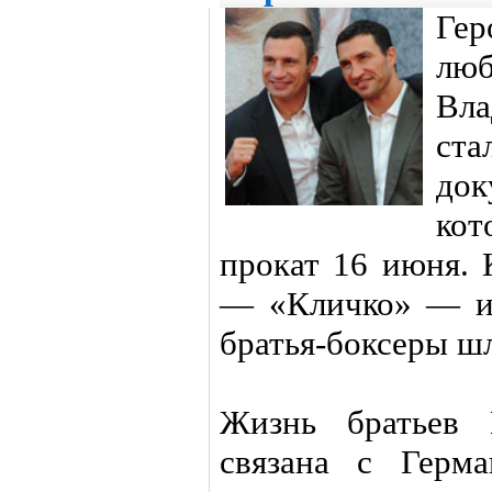
Ге
люб
Вла
ст
до
кот
прокат 16 июня. 
— «Кличко» — и 
братья-боксеры шл
Жизнь братьев 
связана с Герм