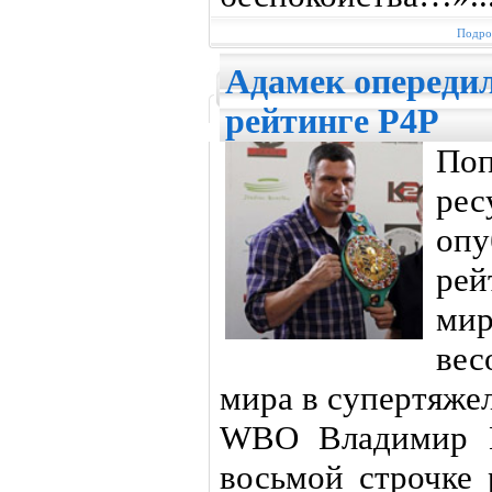
Подроб
Адамек опереди
рейтинге P4P
По
ре
оп
ре
мир
вес
мира в супертяже
WBO Владимир К
восьмой строчке 