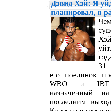
Дэвид Хэй: Я уйд
планировал, в р
Ч
су
Хэ
уйт
год
31 
его поединок пр
WBO и IBF В
назначенный н
последним выхо
Кантона я готовл