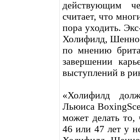
действующим ч
считает, что мног
пора уходить. Эк
Холифилд, Шеннон
по мнению брита
завершении карь
выступлений в ри
«Холифилд дол
Льюиса BoxingSce
может делать то, 
46 или 47 лет у н