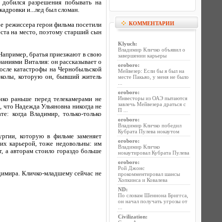
а добился разрешения побывать на
адровки и...лед был сломан.
КОММЕНТАРИИ
бе режиссера герои фильма посетили
еста на место, поэтому старший сын
Klyuch
:
Владимир Кличко объявил о
 Например, братья приезжают в свою
завершении карьеры
инаниями Виталия: он рассказывает о
oroboro
:
после катастрофы на Чернобыльской
Мейвезер: Если бы я был на
-колы, которую он, бывший житель
месте Пакьяо, у меня не было
...
oroboro
:
Инвесторы из ОАЭ пытаются
чко раньше перед телекамерами не
завлечь Мейвезера драться с
, что Надежда Ульяновна никогда не
П ...
е: когда Владимир, только-только
oroboro
:
Владимир Кличко победил
Кубрата Пулева нокаутом
ургии, которую в фильме заменяет
oroboro
:
 их карьерой, тоже недовольны: им
Владимир Кличко
т, а авторам стоило гораздо больше
нокаутировал Кубрата Пулева
oroboro
:
Рой Джонс
адимира. Кличко-младшему сейчас не
прокомментировал шансы
Хопкинса и Ковалева
ND
:
По словам Шеннона Бриггса,
он начал получать угрозы от
...
Civilization
: