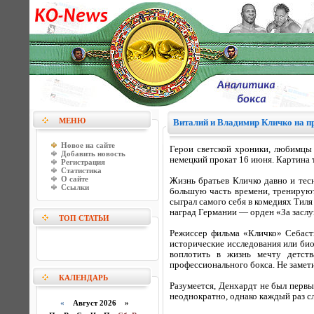
МЕНЮ
Виталий и Владимир Кличко на п
Новое на сайте
Герои светской хроники, любимцы
Добавить новость
немецкий прокат 16 июня. Картина т
Регистрация
Статистика
О сайте
Жизнь братьев Кличко давно и тесн
Ссылки
большую часть времени, тренируют
сыграл самого себя в комедиях Тил
наград Германии — орден «За заслу
ТОП СТАТЬИ
Режиссер фильма «Кличко» Себасти
исторические исследования или био
воплотить в жизнь мечту детст
профессионального бокса. Не замет
КАЛЕНДАРЬ
Разумеется, Денхардт не был первы
неоднократно, однако каждый раз сл
«
Август 2026 »