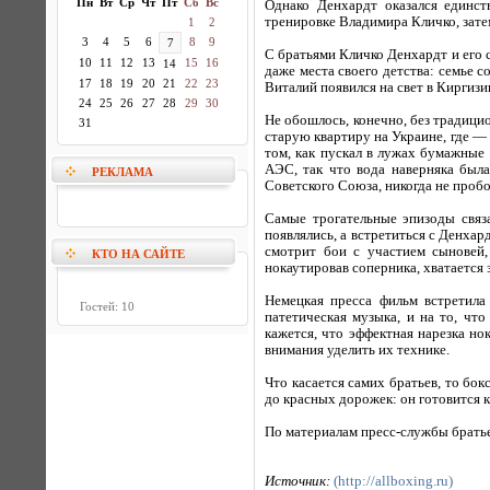
Пн
Вт
Ср
Чт
Пт
Сб
Вс
Однако Денхардт оказался единст
тренировке Владимира Кличко, затем
1
2
3
4
5
6
8
9
7
С братьями Кличко Денхардт и его 
10
11
12
13
15
16
14
даже места своего детства: семье 
17
18
19
20
21
22
23
Виталий появился на свет в Киргиз
24
25
26
27
28
29
30
Не обошлось, конечно, без традици
31
старую квартиру на Украине, где — 
том, как пускал в лужах бумажные 
АЭС, так что вода наверняка была
РЕКЛАМА
Советского Союза, никогда не пробо
Самые трогательные эпизоды связ
появлялись, а встретиться с Денхар
смотрит бои с участием сыновей, 
КТО НА САЙТЕ
нокаутировав соперника, хватается
Немецкая пресса фильм встретила
Гостей: 10
патетическая музыка, и на то, чт
кажется, что эффектная нарезка но
внимания уделить их технике.
Что касается самих братьев, то бо
до красных дорожек: он готовится 
По материалам пресс-службы брать
Источник:
(http://allboxing.ru)