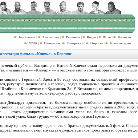
Зал Славы
|
Аналитика
|
Рейтинги
|
Видео
|
Фото
|
Новости
MMA
|
Интервью
|
Репортажи
|
Опросы
|
Комментарии
резентации фильма «Кличко» в Берлине
 немецкой публики Владимир и Виталий Кличко стали персонажами докумен
ак и называется — «Кличко» — и рассказывает о том, как братья-боксеры шли 
о связана с Германией. Здесь в 96 году состоялся их совместный профессио
ся, регулярно появляются в телешоу, ведут социальные проекты и снимают
я Швайгера «Красавчик» и «Красавчик-2». У Виталия же, помимо спортивных п
ги», врученный ему за волонтерскую работу с молодежью.
ан Денхардт признается, что боксом никогда особенно не интересовался, 
графии. За карьерой братьев документалист начал следить лишь в 2008 году,
ва — стать одновременно чемпионами мира по боксу в тяжелом весе
ить такой успех было трудно — об этом говорила вся Германия.
м, кому пришла в голову идея снять о братьях документальный фильм. С так
едовал вежливый отказ: впускать чужаков в личное пространство братья не хо