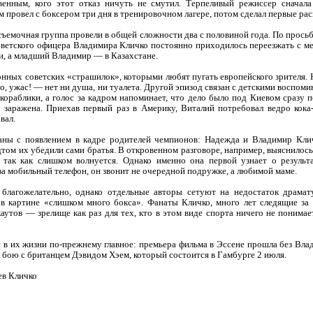
венным, кого этот отказ ничуть не смутил. Терпеливый режиссер сначал
 провел с боксером три дня в тренировочном лагере, потом сделал первые раск
съемочная группа провели в общей сложности два с половиной года. По прось
советского офицера Владимира Кличко постоянно приходилось переезжать с м
ии, а младший Владимир — в Казахстане.
онных советских «страшилок», которыми любят пугать европейского зрителя.
о, ужас! — нет ни душа, ни туалета. Другой эпизод связан с детскими воспом
кораблики, а голос за кадром напоминает, что дело было под Киевом сразу 
 заражена. Приехав первый раз в Америку, Виталий потребовал ведро кока
вал.
аны с появлением в кадре родителей чемпионов: Надежда и Владимир Кли
дтом их убедили сами братья. В откровенном разговоре, например, выяснилось
так как слишком волнуется. Однако именно она первой узнает о результат
 за мобильный телефон, он звонит не очередной подружке, а любимой маме.
 благожелательно, однако отдельные авторы сетуют на недостаток драмат
о в картине «слишком много бокса». Фанаты Кличко, много лет следящие за
каутов — зрелище как раз для тех, кто в этом виде спорта ничего не понимае
кс в их жизни по-прежнему главное: премьера фильма в Эссене прошла без Вл
к бою с британцем Дэвидом Хэем, который состоится в Гамбурге 2 июля.
ев Кличко