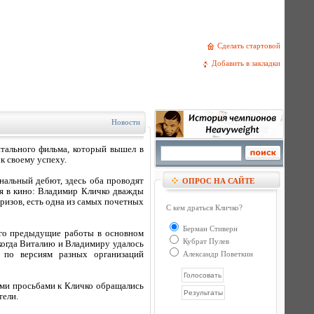
Сделать стартовой
Добавить в закладки
Новости
тального фильма, который вышел в
к своему успеху.
нальный дебют, здесь оба проводят
ОПРОС НА САЙТЕ
ся в кино: Владимир Кличко дважды
ризов, есть одна из самых почетных
С кем драться Кличко?
Берман Стиверн
его предыдущие работы в основном
Кубрат Пулев
 когда Виталию и Владимиру удалось
 по версиям разных организаций
Александр Поветкин
ими просьбами к Кличко обращались
тели.