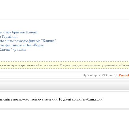
и отцу братьев Кличко
в Германии
мьерным показом фильма "Кличко".
 на фестивале в Нью-Йорке
Кличко" лучшим
т как незарегистрированный пользователь. Мы рекомендуем вам зарегистрироваться либо во
Просмотров: 2930 автор:
Parano
а сайте возможно только в течении
10
дней со дня публикации.