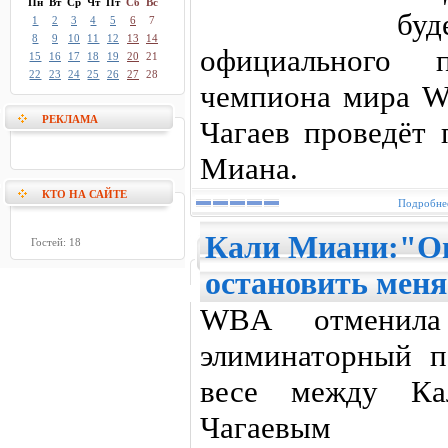
Пн
Вт
Ср
Чт
Пт
Сб
Вс
бу
1
2
3
4
5
6
7
8
9
10
11
12
13
14
официального 
15
16
17
18
19
20
21
22
23
24
25
26
27
28
чемпиона мира W
РЕКЛАМА
Чагаев проведёт 
Миана.
КТО НА САЙТЕ
Подробнее
Кали Миани:"Он
Гостей: 18
остановить меня.
WBA отменила
элиминаторный п
весе между К
Чагаевым