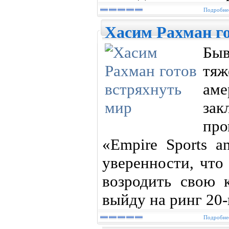
Подробнее
Хасим Рахман го
Бы
тя
ам
зак
пр
«Empire Sports 
уверенности, что
возродить свою к
выйду на ринг 20-
Подробнее