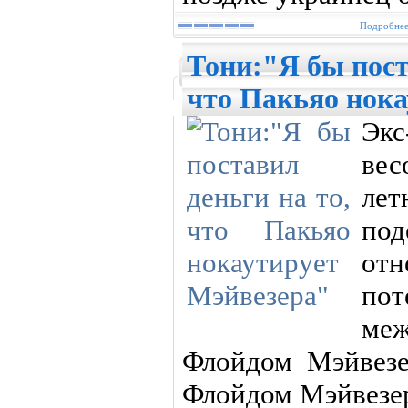
Подробнее.
Тони:"Я бы пост
что Пакьяо нока
Эк
ве
ле
по
отн
по
ме
Флойдом Мэйвезе
Флойдом Мэйвезе