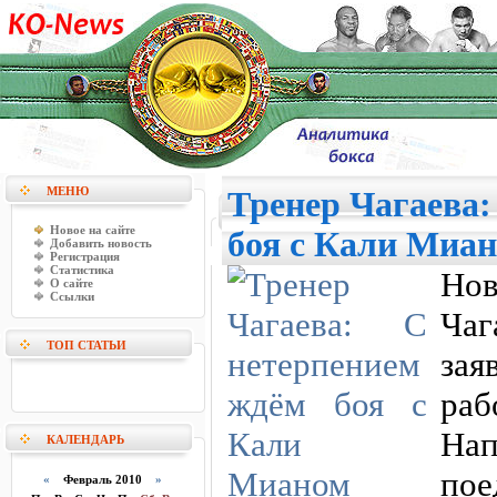
МЕНЮ
Тренер Чагаева:
Новое на сайте
боя с Кали Миа
Добавить новость
Регистрация
Статистика
Но
О сайте
Ссылки
Ча
ТОП СТАТЬИ
зая
раб
На
КАЛЕНДАРЬ
пое
«
Февраль 2010
»