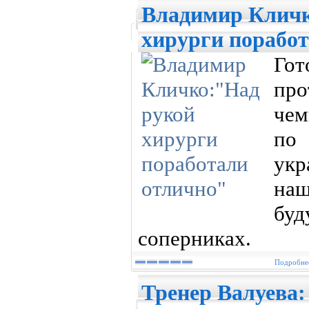
Владимир Кличк
хирурги порабо
Го
пр
чем
по
укр
наш
бу
соперниках.
Подробнее
Тренер Валуева: