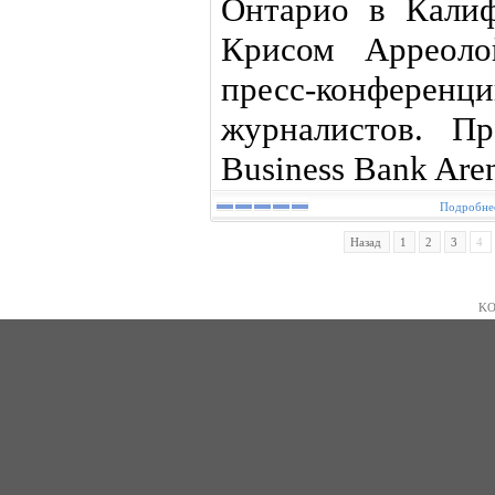
Онтарио в Калиф
Крисом Арреоло
пресс-конфере
журналистов. Пр
Business Bank Are
Подробнее
Назад
1
2
3
4
KO