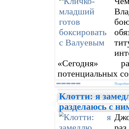
Че
Вла
бо
обя
тит
инт
«Сегодня» р
потенциальных со
Подробнее
Клотти: я замед
разделаюсь с ни
Джо
раз