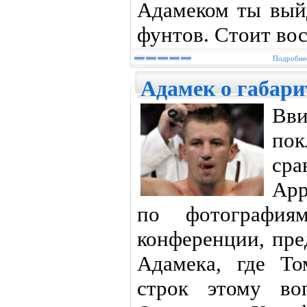
Адамеком ты вый
фунтов. Стоит вос
Подробнее
Адамек о габари
Вв
по
сра
Арр
по фотографи
конференции, пре
Адамека, где Т
строк этому во