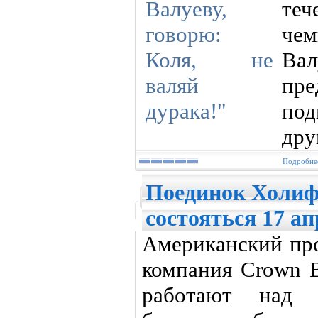
теч
че
Вал
пре
под
дру
Подробнее
Поединок Холиф
состояться 17 ап
Американский про
компания Crown B
работают над о