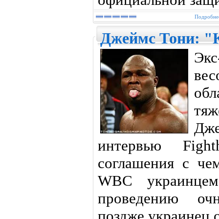
Подробнее
Джеймс Тони: "
Эк
ве
об
тя
Дж
интервью Fight
соглашения с че
WBC украинцем
проведению очн
поздже украинец о