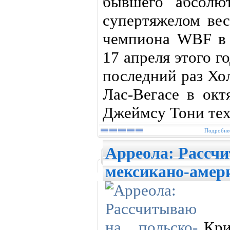
бывшего абсолю
супертяжелом ве
чемпиона WBF в 
17 апреля этого г
последний раз Хо
Лас-Вегасе в окт
Джеймсу Тони те
Подробнее
Арреола: Рассчи
мексикано-амер
Кри