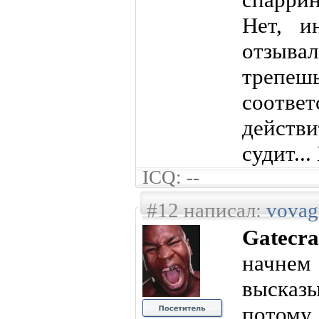
Нет, и
отзыв
трепеш
соответ
действи
судит..
ICQ: --
#12 написал:
vova
Gatecra
начне
выска
потом