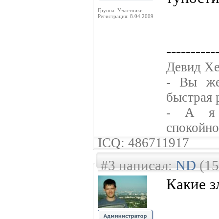
Группа: Участники
Регистрация: 8.04.2009
----------
Девид Хе
- Вы же
быстрая 
- А я 
спокойно
ICQ: 486711917
#3 написал:
ND
(15
Какие з