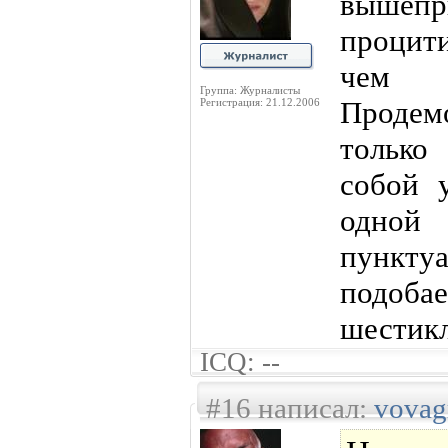
вышеп
процити
чем
Группа: Журналисты
Проде
Регистрация: 21.12.2006
только 
собой 
одной
пункту
подо
шестикл
ICQ: --
#16 написал:
vova