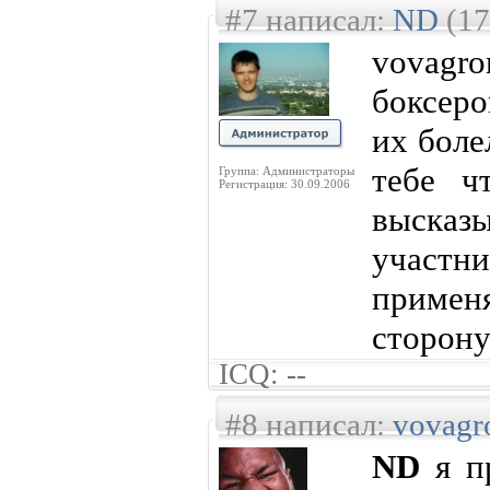
#7 написал:
ND
(17
vovagr
боксеро
их боле
тебе ч
Группа: Администраторы
Регистрация: 30.09.2006
выск
участ
приме
сторону
ICQ: --
#8 написал:
vovag
ND
я пр