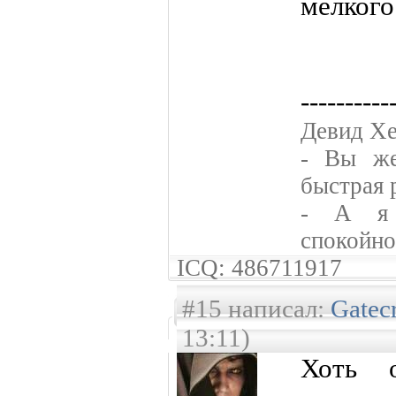
мелкого
----------
Девид Хе
- Вы же
быстрая 
- А я 
спокойно
ICQ: 486711917
#15 написал:
Gatec
13:11)
Хоть 