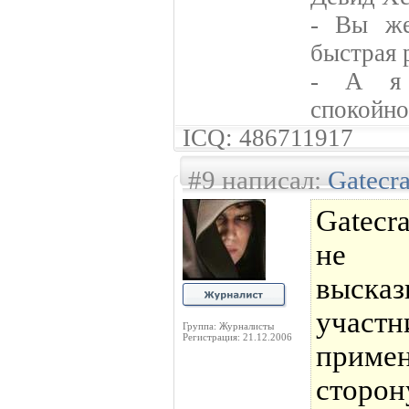
- Вы же
быстрая 
- А я 
спокойно
ICQ: 486711917
#9 написал:
Gatecr
Gatecr
не 
выск
участ
Группа: Журналисты
Регистрация: 21.12.2006
приме
сторон