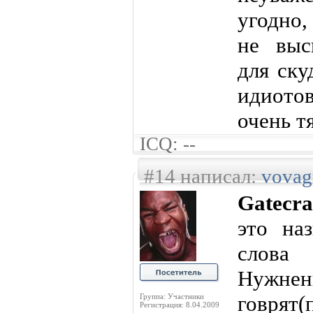
угодно,
не выс
для ск
идиото
очень т
ICQ: --
#14 написал:
vova
Gatecr
это наз
слова
Нужне
говрят(
Группа: Участники
Регистрация: 8.04.2009