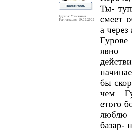
Ты- туп
смеет о
Группа: Участники
Регистрация: 10.03.2009
а через
Гурове
явно
действ
начинае
бы скор
чем Гу
етого б
люблю
базар- 