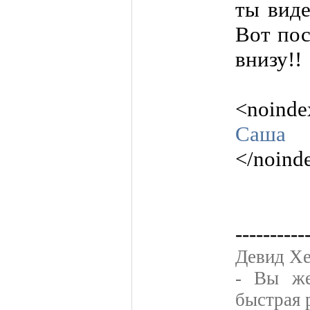
ты виде
Вот пос
внизу!!
<noinde
Саша
</noind
----------
Девид Хе
- Вы же
быстрая 