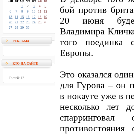
Пн
Вт
Ср
Чт
Пт
Сб
Вс
1
2
3
4
5
бой против брита
6
7
8
9
10
11
12
13
14
15
16
17
18
19
20 июня буде
20
21
22
23
24
25
26
27
28
29
30
Владимира Кличко
того поединка 
РЕКЛАМА
Европы.
КТО НА САЙТЕ
Это оказался оди
Гостей: 12
для Гурова – он 
в нокауте уже в п
несколько лет д
спарринговал
противостояния