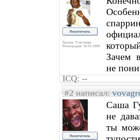
Конечно
Особ
спарр
официа
который
Группа: Участники
Регистрация: 10.03.2009
Зачем в
не пон
ICQ: --
#2 написал:
vovag
Саша Гу
не дава
ты мож
тупости