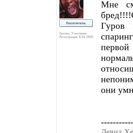
Мне с
бред!!
Гуров 
спарин
Группа: Участники
Регистрация: 8.04.2009
первой
норм
относ
непони
они ум
----------
Девид Хе