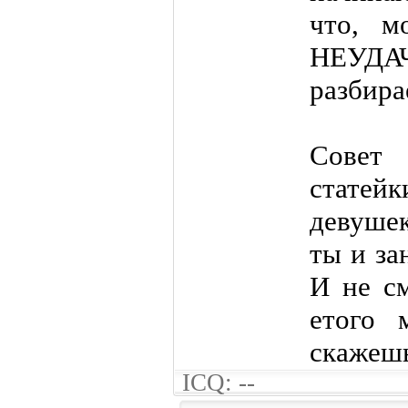
что, м
НЕУДАЧ
разбира
Совет
статейк
девушек
ты и за
И не см
етого 
скажешь
ICQ: --