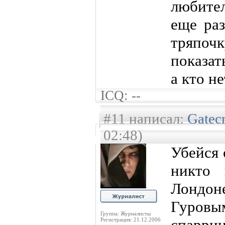
любител
еще раз
тряпоч
показат
а кто не
ICQ: --
#11 написал:
Gatec
02:48)
Убейся 
никто 
Лондо
Гуровым
Группа: Журналисты
спаррин
Регистрация: 21.12.2006