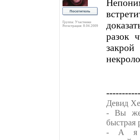
Непон
встрет
доказат
Группа: Участники
Регистрация: 8.04.2009
разок ч
закро
некроло
----------
Девид Хе
- Вы же
быстрая 
- А я 