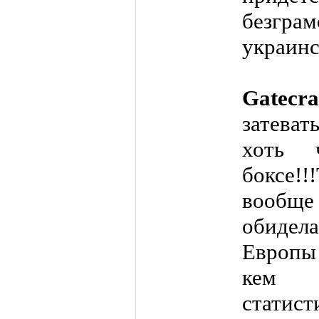
безгра
украинс
Gatecr
затева
хоть 
боксе
вообще
обиде
Европы
кем 
статис