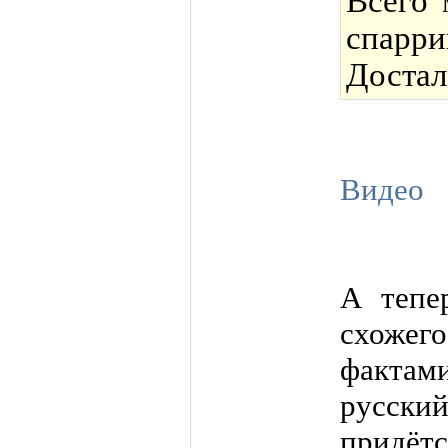
Всего 
спарр
Достал
Видео
А тепе
схоже
фактами
русск
прид