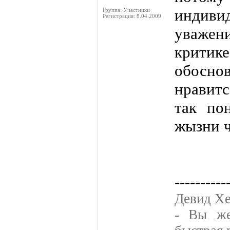
индив
Группа: Участники
Регистрация: 8.04.2009
уваж
критик
обосно
нравитс
так по
жызни ч
----------
Девид Хе
- Вы же