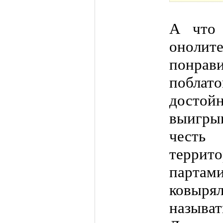
А что 
оноли
понра
побл
достой
выигры
честь
террит
парта
ковыря
назыв