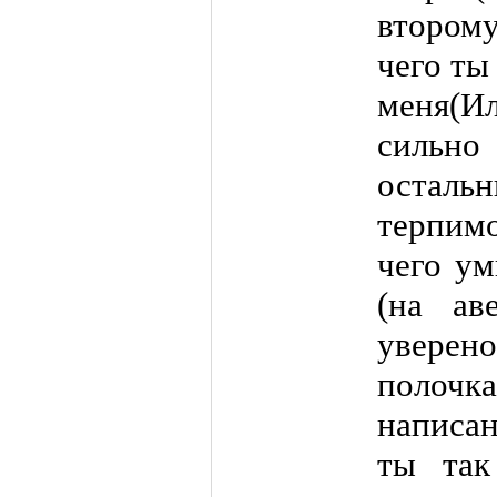
втором
чего ты
меня(И
сильн
ост
терпим
чего у
(на ав
уверен
полоч
написан
ты так