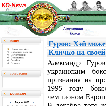
МЕНЮ
Гуров: Хэй може
Новое на сайте
Кличко на своей
Добавить новость
Регистрация
Статистика
Александр Гуро
О сайте
Ссылки
украинским бок
ТОП СТАТЬИ
признания на пр
1995 году бокс
КАЛЕНДАРЬ
чемпионом Европы
«
Апрель 2009
»
В декабре того ж