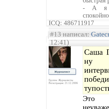
быстрая 
- А я 
спокойно
ICQ: 486711917
#13 написал:
Gatec
12:41)
Саша Г
ну 
интерв
побе
Группа: Журналисты
Регистрация: 21.12.2006
тупост
Это н
неуваже