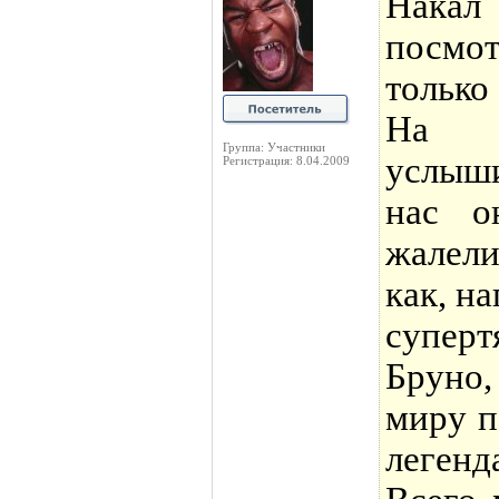
Накал
посмо
только
На с
Группа: Участники
услыши
Регистрация: 8.04.2009
нас о
жалели
как, н
супер
Бруно,
миру п
легенд