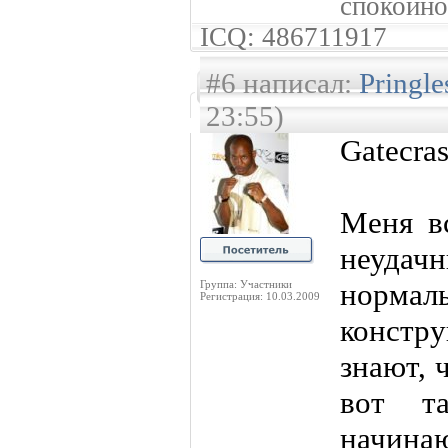
спокойно
ICQ: 486711917
#6 написал:
Pringl
23:55)
Gatecra
Меня в
неудач
нормал
Группа: Участники
Регистрация: 10.03.2009
констр
знают, 
вот т
начинаю