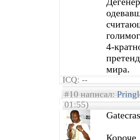
Дегенер
одева
считаю
голимог
4-крат
претен
мира.
ICQ: --
#10 написал:
Pring
01:55)
Gatecra
Короче,