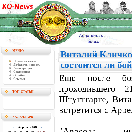
МЕНЮ
Виталий Кличко 
Новое на сайте
состоится ли бо
Добавить новость
Регистрация
Статистика
Еще после бо
О сайте
Ссылки
проходившего 2
ТОП СТАТЬИ
Штуттгарте, Вита
встретится с Арре
КАЛЕНДАРЬ
«
Апрель 2009
»
"Арреола – ин