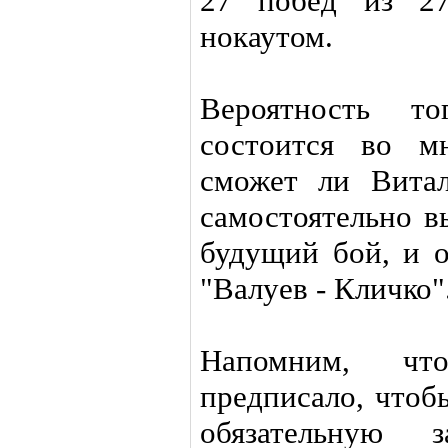
27 побед из 27
нокаутом.
Вероятность т
состоится во м
сможет ли Витал
самостоятельно в
будущий бой, и о
"Валуев - Кличко"
Напомним, чт
предписало, чтоб
обязательную 