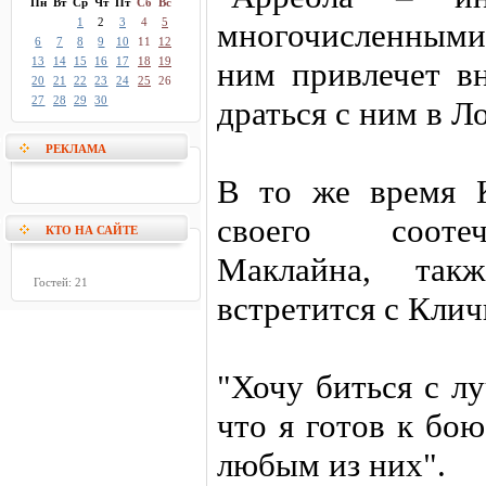
Пн
Вт
Ср
Чт
Пт
Сб
Вс
1
2
3
4
5
многочисленным
6
7
8
9
10
11
12
13
14
15
16
17
18
19
ним привлечет в
20
21
22
23
24
25
26
27
28
29
30
драться с ним в Л
РЕКЛАМА
В то же время К
своего сооте
КТО НА САЙТЕ
Маклайна, так
Гостей: 21
встретится с Клич
"Хочу биться с л
что я готов к бою
любым из них".