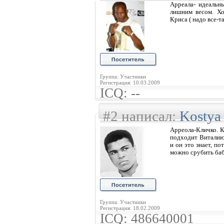
Арреала- идеальн
лишним весом. Хо
Криса ( надо все-т
Группа: Участники
Регистрация: 10.03.2009
ICQ: --
#2 написал:
Kostya
Арреола-Кличко. К
подходит Виталию 
и он это знает, п
можно срубить баб
Группа: Участники
Регистрация: 18.02.2009
ICQ: 486640001