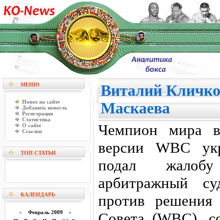
МЕНЮ
Виталий Кличко 
Новое на сайте
Маскаева
Добавить новость
Регистрация
Статистика
Чемпион мира в
О сайте
Ссылки
версии WBC ук
ТОП СТАТЬИ
подал жалоб
арбитражный су
КАЛЕНДАРЬ
против решения 
«
Февраль 2009
»
Совета (WBC), с