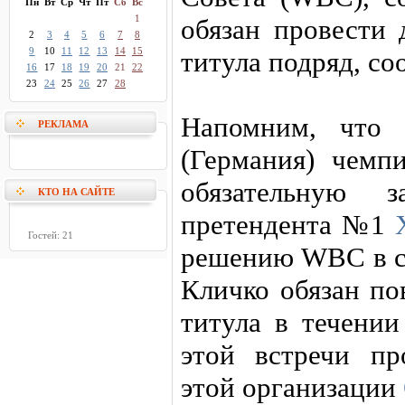
Пн
Вт
Ср
Чт
Пт
Сб
Вс
1
обязан провести 
2
3
4
5
6
7
8
9
10
11
12
13
14
15
титула подряд, с
16
17
18
19
20
21
22
23
24
25
26
27
28
Напомним, что 
РЕКЛАМА
(Германия) чемп
обязательную 
КТО НА САЙТЕ
претендента №1
Гостей: 21
решению WBC в сл
Кличко обязан п
титула в течении
этой встречи п
этой организации