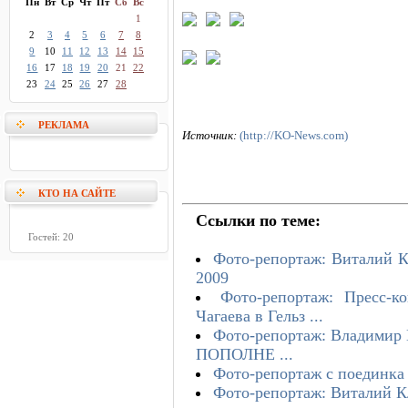
Пн
Вт
Ср
Чт
Пт
Сб
Вс
1
2
3
4
5
6
7
8
9
10
11
12
13
14
15
16
17
18
19
20
21
22
23
24
25
26
27
28
РЕКЛАМА
Источник:
(http://KO-News.com)
КТО НА САЙТЕ
Ссылки по теме:
Гостей: 20
Фото-репортаж: Виталий К
2009
Фото-репортаж: Пресс-
Чагаева в Гельз ...
Фото-репортаж: Владимир К
ПОПОЛНЕ ...
Фото-репортаж с поединка
Фото-репортаж: Виталий К