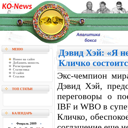
МЕНЮ
Дэвид Хэй: «Я не
Новое на сайте
Кличко состоит
Добавить новость
Регистрация
Статистика
Экс-чемпион мир
О сайте
Ссылки
Дэвид Хэй, предс
ТОП СТАТЬИ
переговоры о по
IBF и WBO в супе
КАЛЕНДАРЬ
Кличко, обеспоко
«
Февраль 2009
»
соглашение еще н