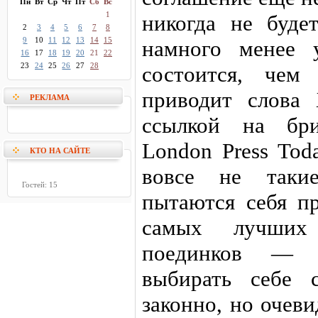
Пн
Вт
Ср
Чт
Пт
Сб
Вс
1
никогда не буде
2
3
4
5
6
7
8
9
10
11
12
13
14
15
намного менее 
16
17
18
19
20
21
22
23
24
25
26
27
28
состоится, чем
приводит слова 
РЕКЛАМА
ссылкой на бри
London Press Tod
КТО НА САЙТЕ
вовсе не таки
Гостей: 15
пытаются себя пр
самых лучших
поединков — 
выбирать себе 
законно, но очев