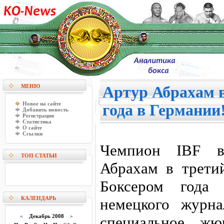
МЕНЮ
Артур Абрахам 
Новое на сайте
года в Германии
Добавить новость
Регистрация
Статистика
О сайте
Ссылки
Чемпион IBF в
ТОП СТАТЬИ
Абрахам в трети
Боксером года 
КАЛЕНДАРЬ
немецкого журна
«
Декабрь 2008
»
специальное жю