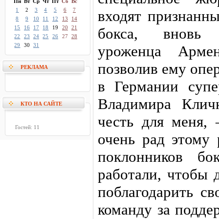
Пн
Вт
Ср
Чт
Пт
Сб
Вс
1
2
3
4
5
6
7
входят признанны
8
9
10
11
12
13
14
15
16
17
18
19
20
21
бокса, вновь 
22
23
24
25
26
27
28
29
30
31
уроженца Арме
позволив ему опе
РЕКЛАМА
в Германии супе
Владимира Клич
КТО НА САЙТЕ
честь для меня,
Гостей: 11
очень рад этому
поклонников бо
работали, чтобы 
поблагодарить св
команду за подде