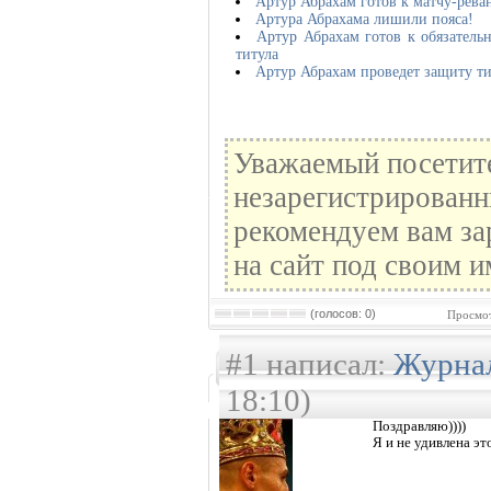
Артур Абрахам готов к матчу-рев
Артура Абрахама лишили пояса!
Артур Абрахам готов к обязатель
титула
Артур Абрахам проведет защиту ти
Уважаемый посетите
незарегистрированн
рекомендуем вам за
на сайт под своим и
(голосов: 0)
Просмот
#1 написал:
Журна
18:10)
Поздравляю))))
Я и не удивлена эт