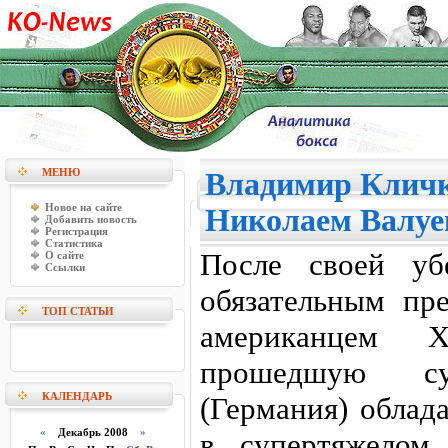
МЕНЮ
Владимир Кличко
Новое на сайте
Николаем Валу
Добавить новость
Регистрация
Статистика
После своей уб
О сайте
Ссылки
обязательным пр
ТОП СТАТЬИ
американцем 
прошедшую с
КАЛЕНДАРЬ
(Германия) облад
«
Декабрь 2008
»
в супертяжелом