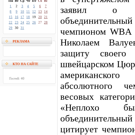
Пн
Вт
Ср
Чт
Пт
Сб
Вс
1
2
3
4
5
6
7
заявил о ж
8
9
10
11
12
13
14
15
16
17
18
19
20
21
объединительны
22
23
24
25
26
27
28
29
30
31
чемпионом WBA в
Николаем Валуе
РЕКЛАМА
защиту своего
швейцарском Цюри
КТО НА САЙТЕ
американског
Гостей: 40
абсолютного ч
весовых категор
«Неплохо б
объединительный
цитирует чемпио