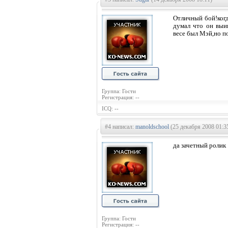
Отличный бой!когд
думал что он выи
весе был Мэй,но п
Группа: Гости
Регистрация: --
ICQ: --
#4 написал:
manoldschool
(25 декабря 2008 01:3
да зачетный ролик
Группа: Гости
Регистрация: --