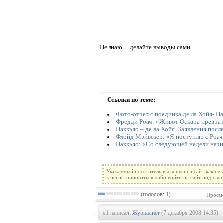
Не знаю.... делайте выводы сами
Ссылки по теме:
Фото-отчет с поединка де ла Хойя- П
Фредди Роач: «Живот Оскара превра
Паккьяо – де ла Хойя. Заявления посл
Флойд Мэйвезер: «Я поступлю с Роач
Паккьяо: «Со следующей недели начи
Уважаемый посетитель вы вошли на сайт как не
зарегистрироваться либо войти на сайт под сво
(голосов: 1)
Просмо
#1 написал:
Журналист
(7 декабря 2008 14:35)