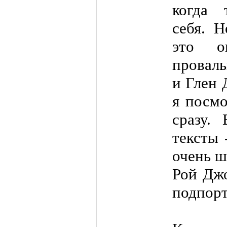
когда 
себя. Н
это о
провал
и Глен 
я посмо
сразу.
тексты 
очень ш
Рой Джо
подпорт