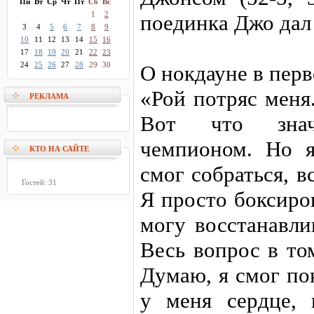
Пн
Вт
Ср
Чт
Пт
Сб
Вс
1
2
поединка Джо дал
3
4
5
6
7
8
9
10
11
12
13
14
15
16
17
18
19
20
21
22
23
24
25
26
27
28
29
30
О нокдауне в перв
«Рой потряс меня
РЕКЛАМА
Вот что знач
чемпионом. Но я
КТО НА САЙТЕ
смог собраться, в
Гостей: 31
Я просто боксиров
могу восстанавли
Весь вопрос в то
Думаю, я смог по
у меня сердце, 