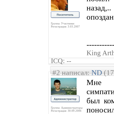
назад,.
опоздан
Группа: Участники
Регистрация: 3.03.2007
----------
King Art
ICQ: --
#2 написал:
ND
(17
Мне 
симпати
был ко
поноси
Группа: Администраторы
Регистрация: 30.09.2006