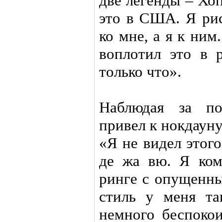
две легенды – Хо
это в США. Я рис
ко мне, а я к ни
воплотил это в р
только что».
Наблюдая за по
привел к нокдауну
«Я не видел этог
де жа вю. Я ком
ринге с опущенны
стиль у меня та
немного беспокои