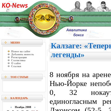
МЕНЮ
Калзаге: «Теперь
Новое на сайте
легенды»
Добавить новость
Регистрация
Статистика
О сайте
Ссылки
8 ноября на арен
ТОП СТАТЬИ
Нью-Йорке непоб
0, 32 нокаут
КАЛЕНДАРЬ
единогласным р
«
Ноябрь 2008
»
Джонсом (52-5, 