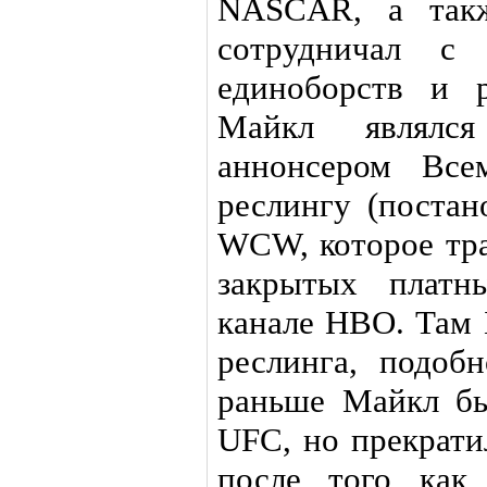
NASCAR, а такж
сотрудничал с 
единоборств и 
Майкл являлся
аннонсером Все
реслингу (постан
WCW, которое тра
закрытых платн
канале HBO. Там 
реслинга, подоб
раньше Майкл бы
UFC, но прекрати
после того как