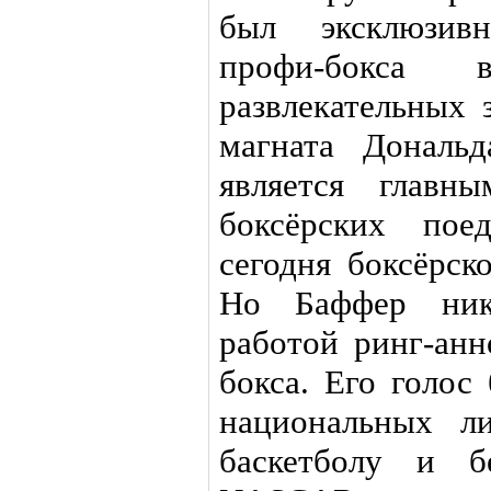
был эксклюзив
профи-бокса 
развлекательных 
магната Дональ
является главн
боксёрских пое
сегодня боксёрск
Но Баффер нико
работой ринг-анн
бокса. Его голос
национальных л
баскетболу и б