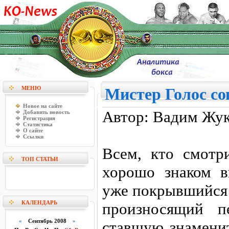
МЕНЮ
Мистер Голос со
Новое на сайте
Автор: Вадим Жук
Добавить новость
Регистрация
Статистика
О сайте
Ссылки
Всем, кто смотр
ТОП СТАТЬИ
хорошо знаком в
уже покрывшийся 
КАЛЕНДАРЬ
произносящий п
«
Сентябрь 2008
»
ставшую знаменит