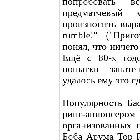
попробовать 
предматчевый 
произносить выра
rumble!" ("Приг
понял, что ничег
Ещё с 80-х год
попытки запате
удалось ему это сд
Популярность Ба
ринг-аннонсер
организованных 
Боба Арума Top R