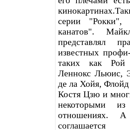
его плечами ест
кинокартинах.Та
серии "Рокки",
канатов". Май
представлял пр
известных профи-
таких как Рой
Леннокс Льюис, 
де ла Хойя, Флойд
Костя Цзю и мног
некоторыми из
отношениях. 
соглашается