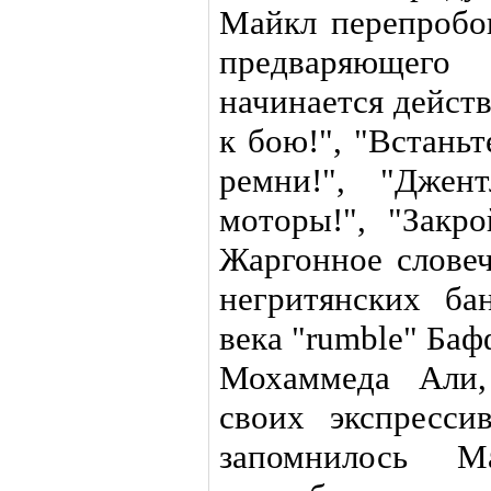
Майкл перепробо
предваряющег
начинается дейст
к бою!", "Встаньт
ремни!", "Джен
моторы!", "Закро
Жаргонное словеч
негритянских ба
века "rumble" Баф
Мохаммеда Али,
своих экспресси
запомнилось 