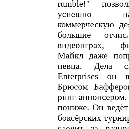
rumble!" позв
успешно на
коммерческую дея
большие отчис
видеоиграх, фи
Майкл даже попр
певца. Дела с
Enterprises он
Брюсом Бафферо
ринг-аннонсером,
пониже. Он ведёт
боксёрских турни
следит за разно