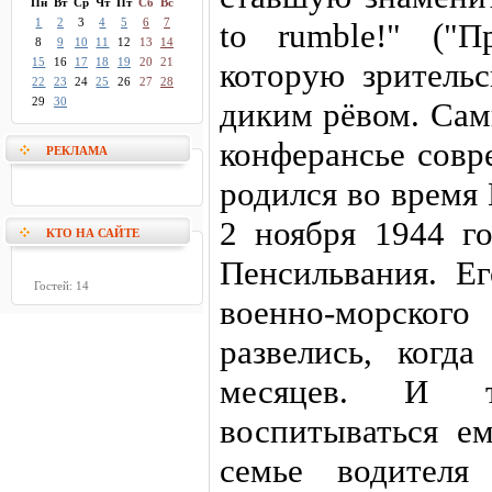
Пн
Вт
Ср
Чт
Пт
Сб
Вс
1
2
3
4
5
6
7
to rumble!" ("П
8
9
10
11
12
13
14
15
16
17
18
19
20
21
которую зрительс
22
23
24
25
26
27
28
29
30
диким рёвом. Сам
конферансье сов
РЕКЛАМА
родился во время
2 ноября 1944 г
КТО НА САЙТЕ
Пенсильвания. Е
Гостей: 14
военно-морско
развелись, когд
месяцев. И т
воспитываться е
семье водителя