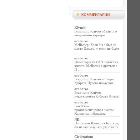
КОММЕНТАРИИ
Klyuch
:
Владимир Кличко объявил о
завершении карьеры
oroboro
:
Мейвезер: Если бы я был на
месте Пакьяо, у меня не было
...
oroboro
:
Инвесторы из ОАЭ пытаются
завлечь Мейвезера драться с
П ...
oroboro
:
Владимир Кличко победил
Кубрата Пулева нокаутом
oroboro
:
Владимир Кличко
нокаутировал Кубрата Пулева
oroboro
:
Рой Джонс
прокомментировал шансы
Хопкинса и Ковалева
ND
:
По словам Шеннона Бриггса,
он начал получать угрозы от
...
Civilization
: