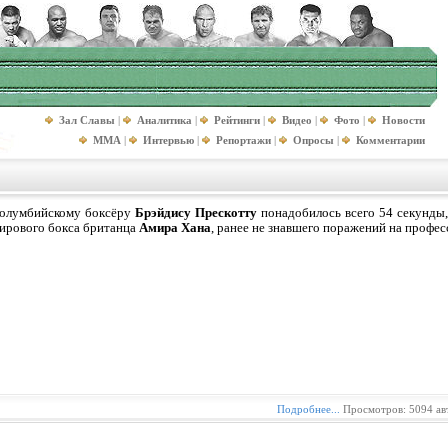
Зал Славы
|
Аналитика
|
Рейтинги
|
Видео
|
Фото
|
Новости
MMA
|
Интервью
|
Репортажи
|
Опросы
|
Комментарии
олумбийскому боксёру
Брэйдису Прескотту
понадобилось всего 54 секунды
ирового бокса британца
Амира Хана
, ранее не знавшего поражений на профес
Подробнее...
Просмотров: 5094 ав