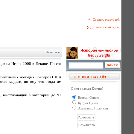
Сделать стартовой
Добавить в закладки
Интервью
ев на Играх-2008 в Пекине. По его
ерспективных молодых боксеров США
ОПРОС НА САЙТЕ
отые медали, потому что тогда им
С кем драться Кличко?
р, выступающий в категории до 91
Берман Стиверн
Кубрат Пулев
Александр Поветкин