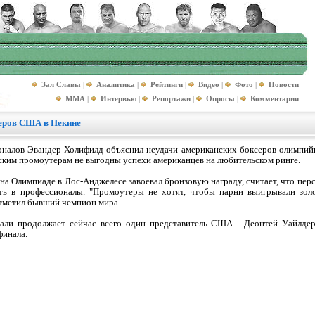
Зал Славы
|
Аналитика
|
Рейтинги
|
Видео
|
Фото
|
Новости
MMA
|
Интервью
|
Репортажи
|
Опросы
|
Комментарии
серов США в Пекине
налов Эвандер Холифилд объяснил неудачи американских боксеров-олимпийц
анским промоутерам не выгодны успехи американцев на любительском ринге.
 на Олимпиаде в Лос-Анджелесе завоевал бронзовую награду, считает, что п
ь в профессионалы. "Промоутеры не хотят, чтобы парни выигрывали зол
 отметил бывший чемпион мира.
али продолжает сейчас всего один представитель США - Деонтей Уайлде
финала.