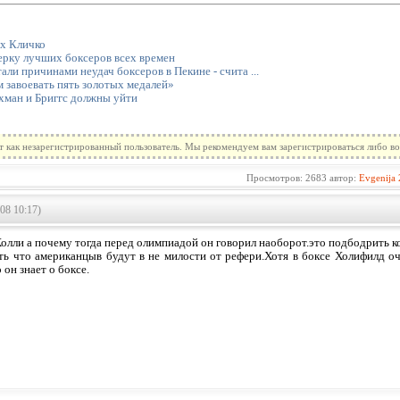
х Кличко
ерку лучших боксеров всех времен
али причинами неудач боксеров в Пекине - счита ...
завоевать пять золотых медалей»
хман и Бриггс должны уйти
т как незарегистрированный пользователь. Мы рекомендуем вам зарегистрироваться либо во
Просмотров: 2683 автор:
Evgenija
08 10:17)
Холли а почему тогда перед олимпиадой он говорил наоборот.это подбодрить
ать что американцыв будут в не милости от рефери.Хотя в боксе Холифилд о
 он знает о боксе.