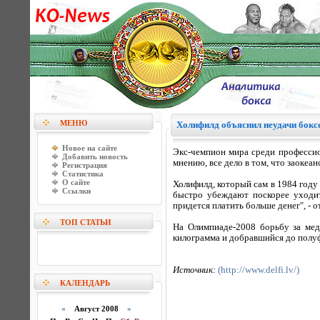
МЕНЮ
Холифилд объяснил неудачи бок
Новое на сайте
Экс-чемпион мира среди профессио
Добавить новость
мнению, все дело в том, что заоке
Регистрация
Статистика
О сайте
Холифилд, который сам в 1984 году
Ссылки
быстро убеждают поскорее уходит
придется платить больше денег", -
ТОП СТАТЬИ
На Олимпиаде-2008 борьбу за мед
килограмма и добравшийся до полу
Источник:
(http://www.delfi.lv/)
КАЛЕНДАРЬ
«
Август 2008
»