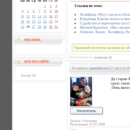
Пн
Вт
Ср
Чт
Пт
Сб
Вс
Ссылки по теме:
1
2
3
4
5
6
7
8
9
10
Холифилд: Могу одолеть обои
11
12
13
14
15
16
17
Владимир Кличко вошел в пят
18
19
20
21
22
23
24
Судейство и переоценка сил ст
25
26
27
28
29
30
31
Матвей Коробов: «Мы сможем 
Леннокс Льюис: Холифилд, Ра
РЕКЛАМА
Уважаемый посетитель вы вошли на сай
(голосов: 0)
КТО НА САЙТЕ
#1 написал:
manoldshcool
(21 августа 20
Гостей: 50
Да старик 
сразу сказ
.Оень много
Группа: Участники
Регистрация: 21.07.2008