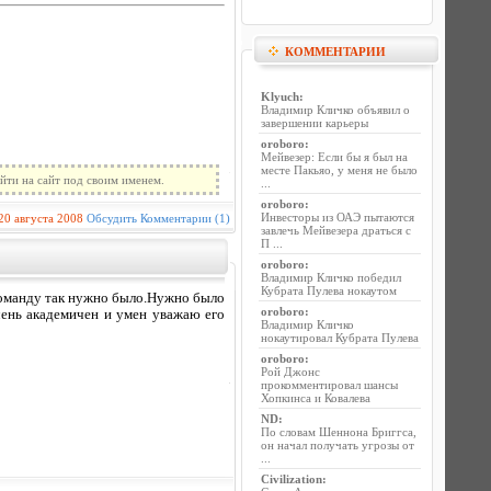
КОММЕНТАРИИ
Klyuch
:
Владимир Кличко объявил о
завершении карьеры
oroboro
:
Мейвезер: Если бы я был на
месте Пакьяо, у меня не было
йти на сайт под своим именем.
...
oroboro
:
Инвесторы из ОАЭ пытаются
20 августа 2008
Обсудить
Комментарии (1)
завлечь Мейвезера драться с
П ...
oroboro
:
Владимир Кличко победил
Кубрата Пулева нокаутом
 команду так нужно было.Нужно было
oroboro
:
чень академичен и умен уважаю его
Владимир Кличко
нокаутировал Кубрата Пулева
oroboro
:
Рой Джонс
прокомментировал шансы
Хопкинса и Ковалева
ND
:
По словам Шеннона Бриггса,
он начал получать угрозы от
...
Civilization
: