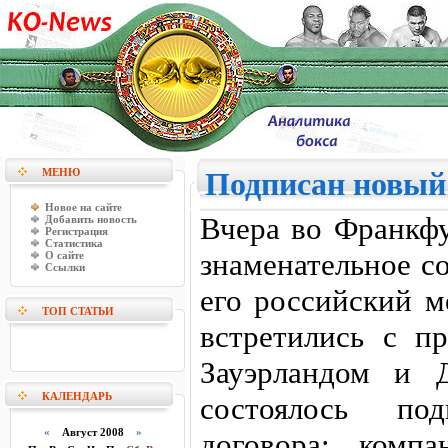
МЕНЮ
Подписан новый
Новое на сайте
Вчера во Франкф
Добавить новость
Регистрация
Статистика
знаменательное с
О сайте
Ссылки
его российский 
ТОП СТАТЬИ
встретились с п
Зауэрландом и 
КАЛЕНДАРЬ
состоялось под
«
Август 2008
»
договора: компа