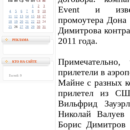
Пн
Вт
Ср
Чт
Пт
Сб
Вс
1
2
3
Event и извес
4
5
6
7
8
9
10
11
12
13
14
15
16
17
промоутера Дона 
18
19
20
21
22
23
24
25
26
27
28
29
30
31
Димитрова контра
2011 года.
РЕКЛАМА
Примечательно,
КТО НА САЙТЕ
прилетели в аэро
Гостей: 9
Майне с разных к
прилетел из СШ
Вильфрид Зауэр
Николай Валуев 
Борис Димитров 