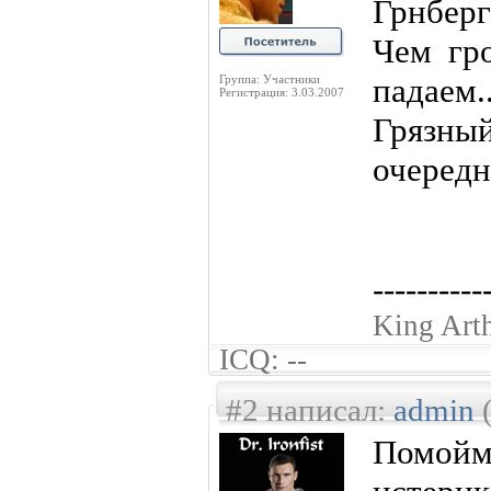
Грнберга
Чем гр
падаем..
Группа: Участники
Регистрация: 3.03.2007
Грязн
очередн
----------
King Art
ICQ: --
#2 написал:
admin
(
Помой