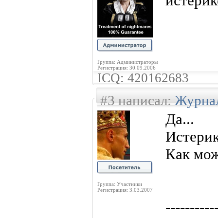
истерике
Группа: Администраторы
Регистрация: 30.09.2006
ICQ: 420162683
#3 написал:
Журна
Да...
Истерик
Как мож
Группа: Участники
Регистрация: 3.03.2007
----------