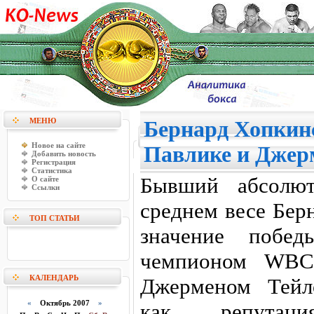
МЕНЮ
Бернард Хопкин
Новое на сайте
Павлике и Джер
Добавить новость
Регистрация
Статистика
Бывший абсолю
О сайте
Ссылки
среднем весе Бер
ТОП СТАТЬИ
значение побе
чемпионом WB
КАЛЕНДАРЬ
Джерменом Тейл
«
Октябрь 2007
»
как репутаци