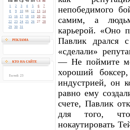
Пн
Вт
Ср
Чт
Пт
Сб
Вс
1
2
3
4
5
6
7
непобедимого бо
8
9
10
11
12
13
14
15
16
17
18
19
20
21
самим, а людь
22
23
24
25
26
27
28
29
30
31
карьерой. «Оно п
Павлик дрался с
РЕКЛАМА
«сделали» репут
— Не поймите ме
КТО НА САЙТЕ
хороший боксер
Гостей: 23
индустрией, он к
равно ему создал
счете, Павлик от
для того, чт
нокаутировать Те